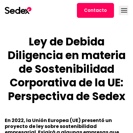
Ir al contenido
Abrir
Contacto
Ley de Debida
Diligencia en materia
de Sostenibilidad
Corporativa de la UE:
Perspectiva de Sedex
En 2022, la Unión Europea (UE) presentó un
proyecto de ley sobre sostenibilidad
empresarial. Exigirá a algunas empresas que