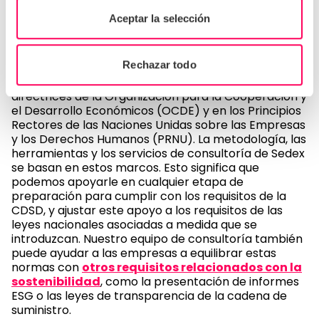
empresas trabajen para comprender los
Aceptar la selección
requisitos del proyecto de ley. Fíjate en cuáles
son las expectativas y en lo que tu empresa ya
hace, para empezar a identificar las carencias.
Rechazar todo
El proyecto de ley se basa en gran medida en las
directrices de la Organización para la Cooperación y
el Desarrollo Económicos (OCDE) y en los Principios
Rectores de las Naciones Unidas sobre las Empresas
y los Derechos Humanos (PRNU). La metodología, las
herramientas y los servicios de consultoría de Sedex
se basan en estos marcos. Esto significa que
podemos apoyarle en cualquier etapa de
preparación para cumplir con los requisitos de la
CDSD, y ajustar este apoyo a los requisitos de las
leyes nacionales asociadas a medida que se
introduzcan. Nuestro equipo de consultoría también
puede ayudar a las empresas a equilibrar estas
normas con
otros requisitos relacionados con la
sostenibilidad
, como la presentación de informes
ESG o las leyes de transparencia de la cadena de
suministro.