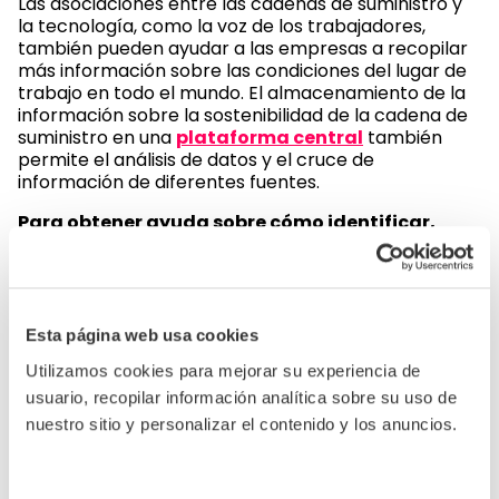
Las asociaciones entre las cadenas de suministro y
la tecnología, como la voz de los trabajadores,
también pueden ayudar a las empresas a recopilar
más información sobre las condiciones del lugar de
trabajo en todo el mundo. El almacenamiento de la
información sobre la sostenibilidad de la cadena de
suministro en una
plataforma central
también
permite el análisis de datos y el cruce de
información de diferentes fuentes.
Para obtener ayuda sobre cómo identificar,
mitigar y abordar los riesgos ambientales y de
derechos humanos, comuníquese con el equipo
de
expertos en consultoría
de Sedex.
Nuestra red global de 85,000+ empresas y 120,000
Esta página web usa cookies
sitios de trabajo de proveedores puede ayudarlo a
Utilizamos cookies para mejorar su experiencia de
crear
una mejor visibilidad global
de su cadena
de suministro.
usuario, recopilar información analítica sobre su uso de
nuestro sitio y personalizar el contenido y los anuncios.
Análisis de Sedex
El proyecto de Directiva sobre diligencia debida en