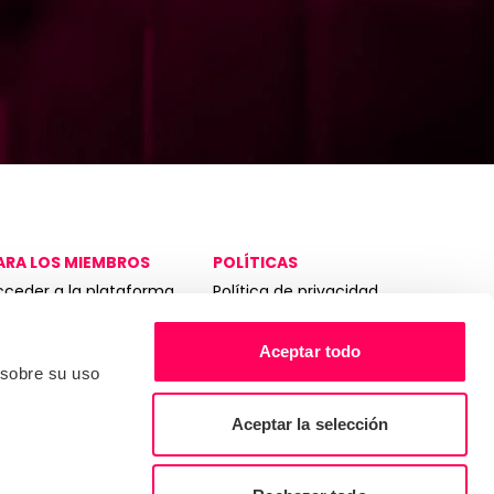
ARA LOS MIEMBROS
POLÍTICAS
cceder a la plataforma
Política de privacidad
edex
Términos de servicio
elpdesk
Proceso de queja
Aceptar todo
it de herramientas para
 sobre su uso
Reglas del auditor
mbajadores
Asamblea General Anual
Aceptar la selección
2026
Política Fiscal 2023