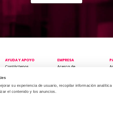
AYUDA Y APOYO
EMPRESA
P
Contáctenos
Acerca de
A
S
Centro de conocimiento
Gobernanza
H
ies
Únete al equipo
K
jorar su experiencia de usuario, recopilar información analítica
Folleto corporativo
e
izar el contenido y los anuncios.