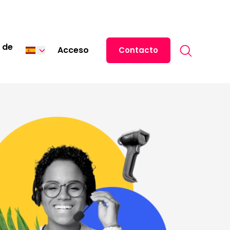
Search for:
 de
Acceso
Contacto
English
中文 (中国)
日本語
Italiano
Deutsch
Français