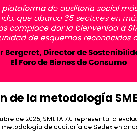
 plataforma de auditoría social más 
ndo, que abarca 35 sectores en más
nos complace dar la bienvenida a SM
unidad de esquemas reconocidos de
r Bergeret, Director de Sostenibili
El Foro de Bienes de Consumo
ón de la metodología SM
ubre de 2025, SMETA 7.0 representa la evol
 metodología de auditoría de Sedex en años