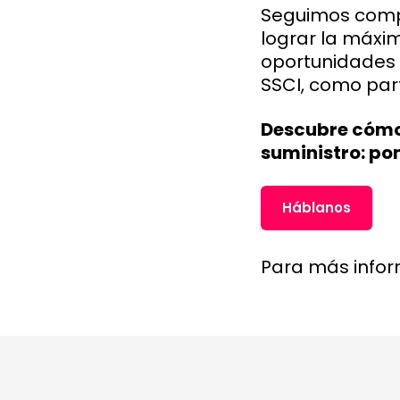
Seguimos comp
lograr la máxi
oportunidades 
SSCI, como par
Descubre cómo
suministro: po
Háblanos
Para más inform