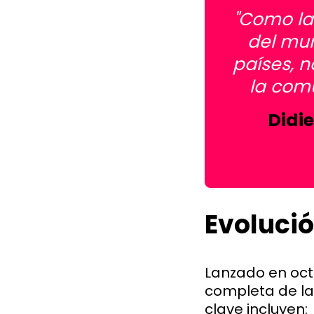
"Como la
del mu
países, 
la com
Didie
Evoluci
Lanzado en oct
completa de la
clave incluyen: