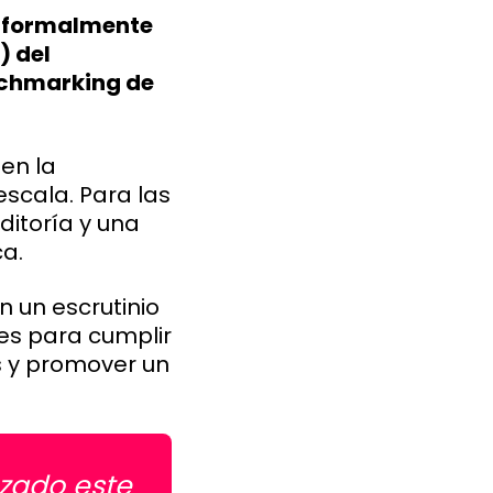
a formalmente
) del
nchmarking de
en la
scala. Para las
ditoría y una
a.
 un escrutinio
es para cumplir
os y promover un
zado este