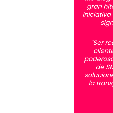
gran hi
iniciativ
sig
"Ser r
client
poderosa 
de SM
solucion
la tran