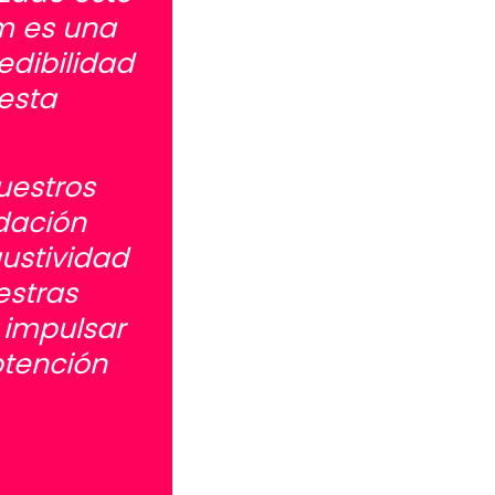
m es una
edibilidad
esta
uestros
idación
austividad
estras
 impulsar
btención