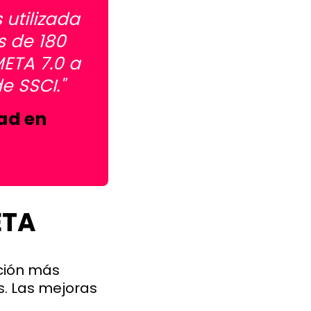
utilizada
 de 180
ETA 7.0 a
 SSCI."
dad en
ETA
ución más
. Las mejoras