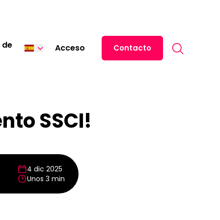
Search for:
 de
Acceso
Contacto
English
中文 (中国)
日本語
nto SSCI!
ไทย
Tiếng Việt
Italiano
4 dic 2025
Unos 3 min
Deutsch
Français