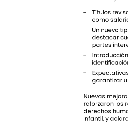
Títulos revi
como salario
Un nuevo ti
destacar cu
partes inte
Introducció
identificaci
Expectativa
garantizar 
Nuevas mejoras
reforzaron los
derechos human
infantil, y acl