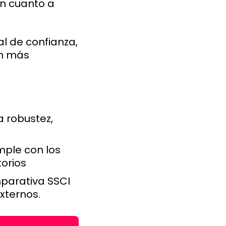
en cuanto a
al de confianza,
ón más
a robustez,
ple con los
torios
parativa SSCI
xternos.