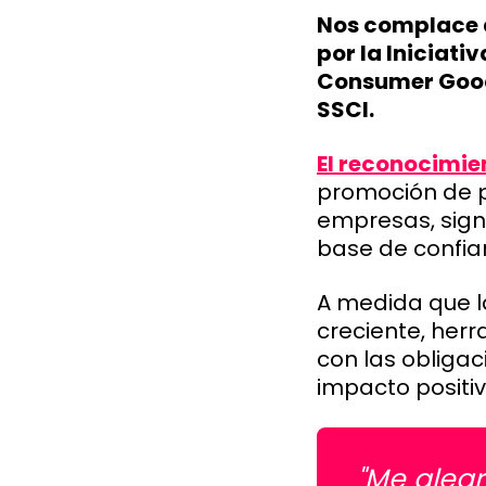
Nos complace 
por la Iniciati
Consumer Good
SSCI.
El reconocimie
promoción de p
empresas, signi
base de confia
A medida que l
creciente, her
con las obligac
impacto positiv
"Me aleg