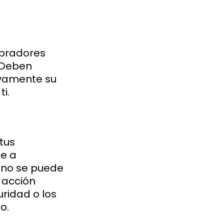
mpradores
 Deben
ivamente su
i.
 tus
te a
i no se puede
 acción
ridad o los
o.