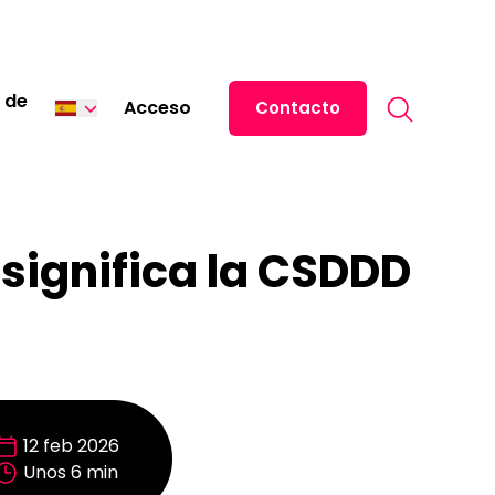
Search for:
 de
Acceso
Contacto
English
Italiano
Deutsch
significa la CSDDD
Français
12 feb 2026
Unos 6 min