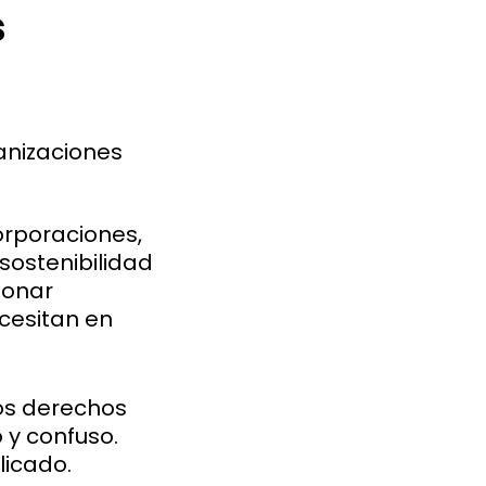
s
anizaciones
orporaciones,
sostenibilidad
ionar
cesitan en
los derechos
 y confuso.
licado.