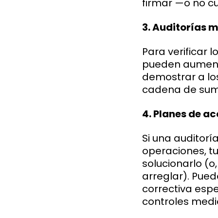
firmar —o no cu
3. Auditorías 
Para verificar
pueden aument
demostrar a lo
cadena de sumini
4. Planes de ac
Si una auditorí
operaciones, t
solucionarlo (o
arreglar). Pue
correctiva espe
controles medi