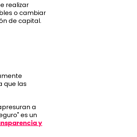
e realizar
bles o cambiar
ón de capital.
tamente
a que las
apresuran a
eguro" es un
ansparencia y