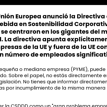
nión Europea anunció la Directiva
Debida en Sostenibilidad Corporat
s se centraron en los gigantes del
. La directiva apunta explícitame
resas de la UE y fuera de la UE co
un número de empleados significat
 pequeña o mediana empresa (PYME), puede
ado. Sobre el papel, no estás directamente e
gislación. No tienes que informar directament
as por incumplimiento de la misma manera
er la CSDDD como un "gran problema empres