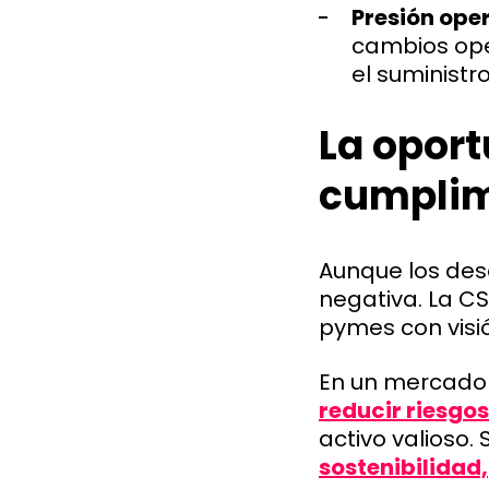
Presión oper
cambios ope
el suministr
La oport
cumplim
Aunque los des
negativa. La C
pymes con visió
En un mercado
reducir riesgo
activo valioso.
sostenibilidad,