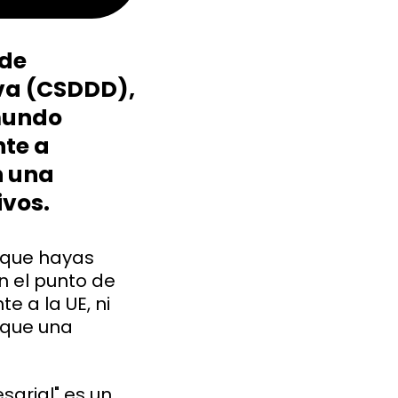
 de
iva (CSDDD),
 mundo
nte a
n una
ivos.
 que hayas
n el punto de
e a la UE, ni
 que una
arial" es un