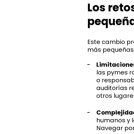
Los ret
pequeñ
Este cambio pr
más pequeñas
Limitacione
las pymes r
o responsab
auditorías 
otros lugare
Complejida
humanos y l
Navegar por 