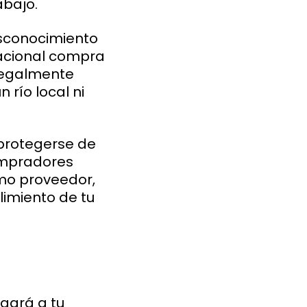
abajo.
sconocimiento
nacional compra
legalmente
río local ni
 protegerse de
ompradores
mo proveedor,
limiento de tu
gará a tu