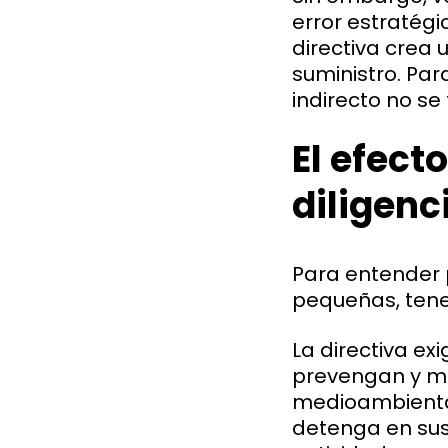
error estratég
directiva crea
suministro. Pa
indirecto no se
El efect
diligenc
Para entender 
pequeñas, tenem
La directiva ex
prevengan y mi
medioambiental
detenga en sus