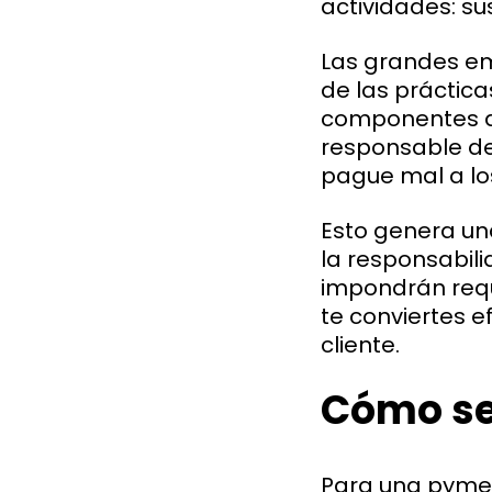
actividades: s
Las grandes e
de las práctica
componentes a 
responsable de
pague mal a lo
Esto genera un
la responsabil
impondrán requ
te conviertes 
cliente.
Cómo se 
Para una pyme,