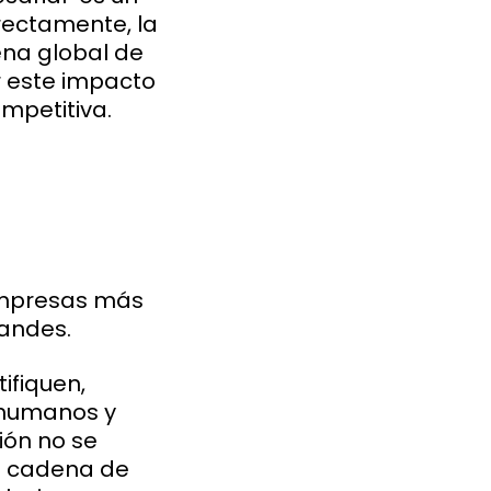
rectamente, la
ena global de
 este impacto
ompetitiva.
empresas más
randes.
ifiquen,
 humanos y
ión no se
su cadena de