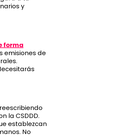
narios y
e forma
us emisiones de
rales.
Necesitarás
reescribiendo
on la CSDDD.
ue establezcan
manos. No