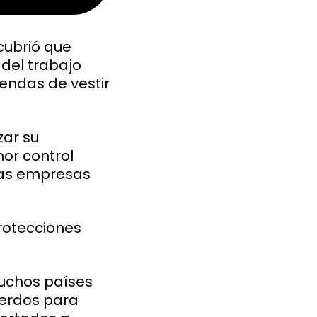
scubrió que
del trabajo
rendas de vestir
zar su
or control
las empresas
protecciones
uchos países
uerdos para