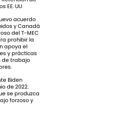
s EE. UU.
nuevo acuerdo
nidos y Canadá
zoso del T-MEC
a prohibir la
én apoya el
es y prácticas
s de trabajo
ores.
nte Biden
io de 2022.
que se produzca
ajo forzoso y