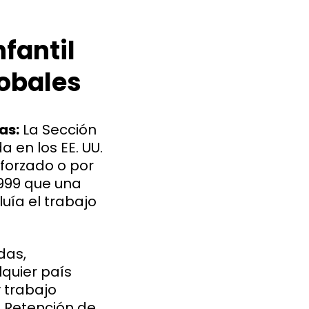
nfantil
lobales
as:
La Sección
a en los EE. UU.
 forzado o por
1999 que una
uía el trabajo
das,
lquier país
y trabajo
e Retención de