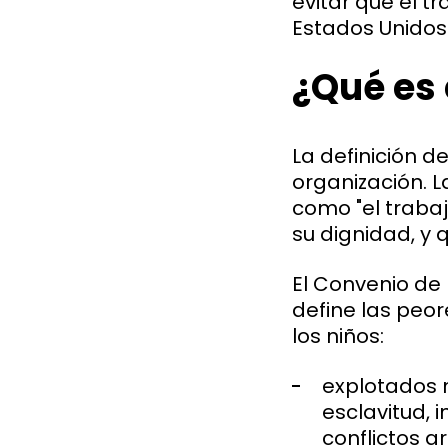
evitar que el t
Estados Unidos
¿Qué es 
La definición d
organización. L
como "el trabaj
su dignidad, y q
El Convenio de 
define las peor
los niños:
explotados m
esclavitud, i
conflictos 