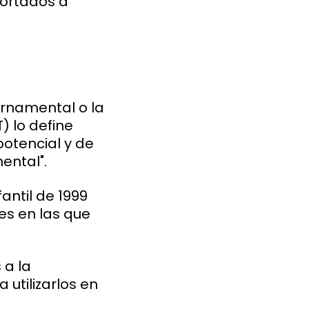
mportados a
ernamental o la
) lo define
potencial y de
mental".
antil de 1999
es en las que
 a la
 utilizarlos en