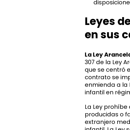
disposicione
Leyes de
en sus 
La Ley Arancela
307 de la Ley A
que se centró e
contrato se im
enmienda a la L
infantil en rég
La Ley prohíbe
producidas o fa
extranjero medi
infantil. La Le