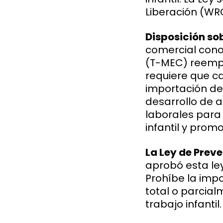
Liberación (WRO
Disposición so
comercial cono
(T-MEC) reempl
requiere que c
importación de
desarrollo de a
laborales para 
infantil y prom
La Ley de Preve
aprobó esta ley
Prohíbe la impo
total o parcial
trabajo infantil.