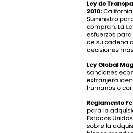
Ley de Transpa
2010:
Californi
Suministro para
compran. La Le
esfuerzos para 
de su cadena d
decisiones más
Ley Global Mag
sanciones econó
extranjera ide
humanos o corrup
Reglamento Fed
para la adquisi
Estados Unidos.
sobre la adquis