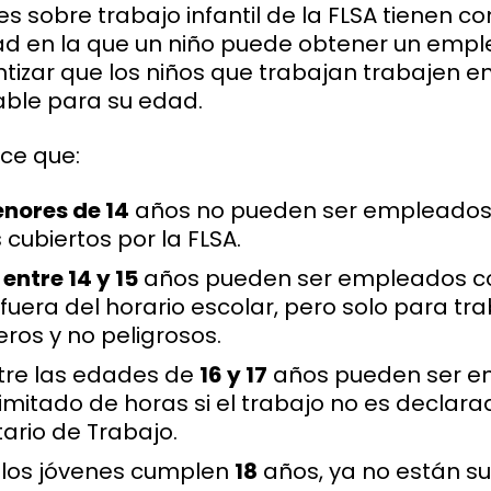
es sobre trabajo infantil de la FLSA tienen c
dad en la que un niño puede obtener un empl
tizar que los niños que trabajan trabajen e
able para su edad.
ece que:
nores de 14
años no pueden ser empleados
 cubiertos por la FLSA.
e
entre 14 y 15
años pueden ser empleados co
 fuera del horario escolar, pero solo para tr
ros y no peligrosos.
ntre las edades de
16 y 17
años pueden ser e
imitado de horas si el trabajo no es declara
tario de Trabajo.
 los jóvenes cumplen
18
años, ya no están su