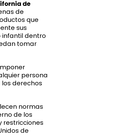
ifornia de
denas de
productos que
mente sus
infantil dentro
uedan tomar
. imponer
alquier persona
 los derechos
blecen normas
erno de los
y restricciones
 Unidos de