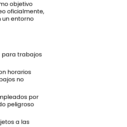
omo objetivo
eo oficialmente,
n un entorno
 para trabajos
n horarios
abajos no
mpleados por
do peligroso
jetos a las