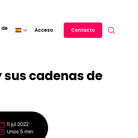
Search for:
 de
Acceso
Contacto
English
中文 (中国)
日本語
. y sus cadenas de
Italiano
Deutsch
Français
11 jul 2022
Unos 5 min