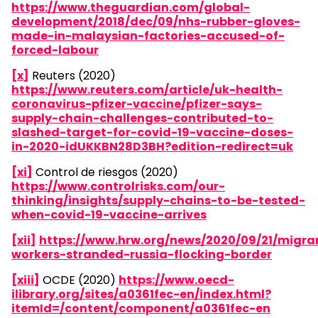
https://www.theguardian.com/global-
development/2018/dec/09/nhs-rubber-gloves-
made-in-malaysian-factories-accused-of-
forced-labour
[x]
Reuters (2020)
https://www.reuters.com/article/uk-health-
coronavirus-pfizer-vaccine/pfizer-says-
supply-chain-challenges-contributed-to-
slashed-target-for-covid-19-vaccine-doses-
in-2020-idUKKBN28D3BH?edition-redirect=uk
[xi]
Control de riesgos (2020)
https://www.controlrisks.com/our-
thinking/insights/supply-chains-to-be-tested-
when-covid-19-vaccine-arrives
[xii]
https://www.hrw.org/news/2020/09/21/migra
workers-stranded-russia-flocking-border
[xiii]
OCDE (2020)
https://www.oecd-
ilibrary.org/sites/a0361fec-en/index.html?
itemId=/content/component/a0361fec-en