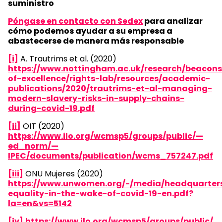
suministro
Póngase en contacto con Sedex
para analizar
cómo podemos ayudar a su empresa a
abastecerse de manera más responsable
[i]
A. Trautrims et al. (2020)
https://www.nottingham.ac.uk/research/beacons
of-excellence/rights-lab/resources/academic-
publications/2020/trautrims-et-al-managing-
modern-slavery-risks-in-supply-chains-
during-covid-19.pdf
[ii]
OIT (2020)
https://www.ilo.org/wcmsp5/groups/public/—
ed_norm/—
IPEC/documents/publication/wcms_757247.pdf
[iii]
ONU Mujeres (2020)
https://www.unwomen.org/-/media/headquarters/
equality-in-the-wake-of-covid-19-en.pdf?
la=en&vs=5142
[iv]
https://www.ilo.org/wcmsp5/groups/public/