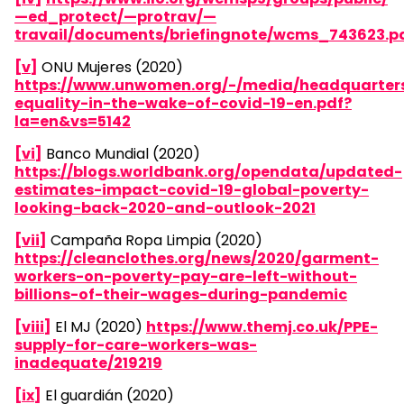
—ed_protect/—protrav/—
travail/documents/briefingnote/wcms_743623.p
[v]
ONU Mujeres (2020)
https://www.unwomen.org/-/media/headquarters/
equality-in-the-wake-of-covid-19-en.pdf?
la=en&vs=5142
[vi]
Banco Mundial (2020)
https://blogs.worldbank.org/opendata/updated-
estimates-impact-covid-19-global-poverty-
looking-back-2020-and-outlook-2021
[vii]
Campaña Ropa Limpia (2020)
https://cleanclothes.org/news/2020/garment-
workers-on-poverty-pay-are-left-without-
billions-of-their-wages-during-pandemic
[viii]
El MJ (2020)
https://www.themj.co.uk/PPE-
supply-for-care-workers-was-
inadequate/219219
[ix]
El guardián (2020)