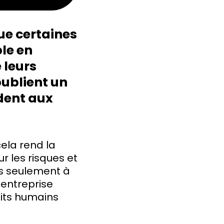
ue certaines
le en
 leurs
ublient un
dent aux
cela rend la
r les risques et
as seulement à
 entreprise
roits humains