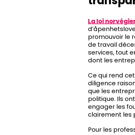
transpa
La loi norvégi
d’åpenhetsloven,
promouvoir le 
de travail déce
services, tout 
dont les entrep
Ce qui rend cet
diligence raison
que les entrepr
politique. Ils o
engager les fo
clairement les 
Pour les profess