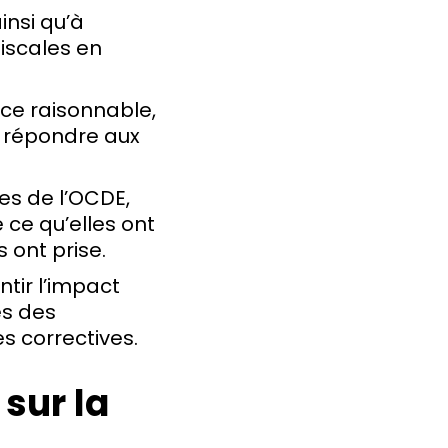
insi qu’à
iscales en
nce raisonnable,
t répondre aux
ues de l’OCDE,
 ce qu’elles ont
s ont prise.
tir l’impact
es des
es correctives.
sur la