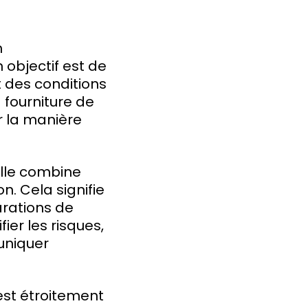
m
n objectif est de
 des conditions
 fourniture de
r la manière
elle combine
n. Cela signifie
arations de
ier les risques,
uniquer
 est étroitement