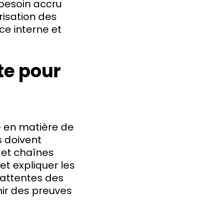
 besoin accru
risation des
ce interne et
te pour
le en matière de
s doivent
 et chaînes
t expliquer les
 attentes des
nir des preuves