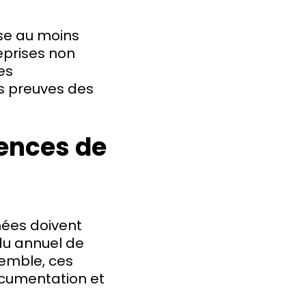
sse au moins
eprises non
es
es preuves des
gences de
nées doivent
du annuel de
emble, ces
ocumentation et