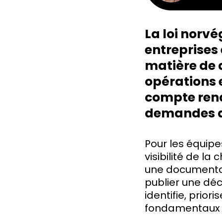
La loi norv
entreprises
matière de 
opérations 
compte rend
demandes d’
Pour les équipes
visibilité de la
une documentati
publier une déc
identifie, prior
fondamentaux e