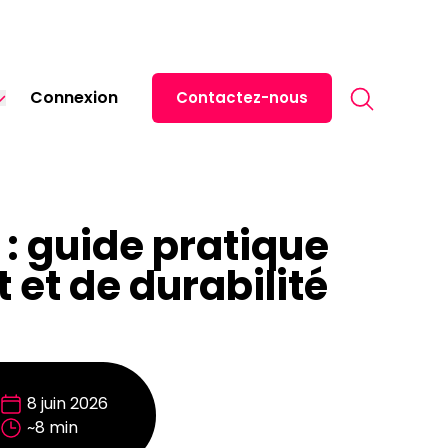
Search for:
Connexion
Contactez-nous
English
Español
日本語
 : guide pratique
Italiano
et de durabilité
Deutsch
8 juin 2026
~8 min