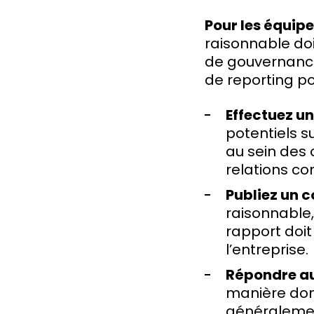
Pour les équipe
raisonnable do
de gouvernance
de reporting po
Effectuez un
potentiels s
au sein des
relations co
Publiez un 
raisonnable, 
rapport doit 
l’entreprise.
Répondre au
manière dont 
généralemen