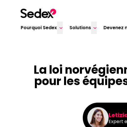
Skip to content
Pourquoi Sedex
Solutions
Devenez 
La loi norvégien
pour les équipe
Letizi
Expert e