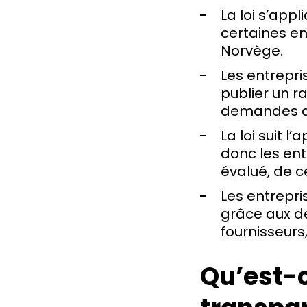
La loi s’app
certaines en
Norvège.
Les entrepri
publier un r
demandes d’
La loi suit 
donc les ent
évalué, de ce
Les entrepri
grâce aux d
fournisseurs,
Qu’est-c