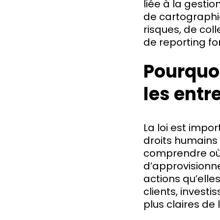
liée à la gesti
de cartographi
risques, de col
de reporting fo
Pourquoi
les entr
La loi est impo
droits humains 
comprendre où s
d’approvisionne
actions qu’elle
clients, invest
plus claires de 