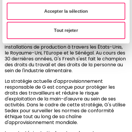
des travailleurs et réduire les
Accepter la sélection
risques d'exploitation
G's Fresh, membre de Sedex, est un producteur de
Tout rejeter
produits frais et un fournisseur de grands détaillants
britanniques et européens. Ils ont des fermes et des
installations de production à travers les États-Unis,
le Royaume-Uni, l’Europe et le Sénégal. Au cours des
30 dernières années, G's Fresh s'est fait le champion
des droits du travail et des droits de la personne au
sein de l'industrie alimentaire.
La stratégie actuelle d'approvisionnement
responsable de G est conçue pour protéger les
droits des travailleurs et réduire le risque
d'exploitation de la main-d'œuvre au sein de ses
activités. Dans le cadre de cette stratégie, G's utilise
Sedex pour surveiller les normes de conformité
éthique tout au long de sa chaîne
d'approvisionnement mondiale.