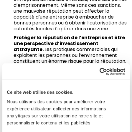
d’emprisonnement. Même sans ces sanctions,
une mauvaise réputation peut affecter la
capacité d’une entreprise à embaucher de
bonnes personnes ou à obtenir l’autorisation des
autorités locales d’opérer dans une zone.
Protéger la réputation de l’entreprise et être
une perspective d’investissement
attrayante.
Les pratiques commerciales qui
exploitent les personnes ou l’environnement
constituent un énorme risque pour la réputation.
Les mauvaises pratiques et les mauvais
traitements infligés aux travailleurs peuvent se
transformer en scandales internationaux,
générant une couverture médiatique négative
importante et dissuadant à la fois les
Ce site web utilise des cookies.
consommateurs et les investisseurs. Opérer de
Nous utilisons des cookies pour améliorer votre
manière responsable protège les entreprises
contre ces risques.
expérience utilisateur, collecter des informations
analytiques sur votre utilisation de notre site et
De meilleures performances commerciales
personnaliser le contenu et les publicités.
avec des coûts opérationnels réduits
.
Protéger les travailleurs en leur offrant des