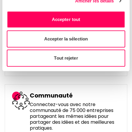
Afficher les détails
travers le monde, offrant une
assistance en 12 langues.
Accepter tout
Formation
Accepter la sélection
Améliorez les opérations de durabilité
de votre entreprise grâce à nos
Tout rejeter
programmes de formation exclusifs
réservés aux membres.
Communauté
Connectez-vous avec notre
communauté de 75 000 entreprises
partageant les mêmes idées pour
partager des idées et des meilleures
pratiques.