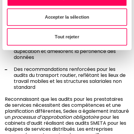
autonome
Des directives élargies sur la manière dont les
Accepter la sélection
auditeurs doivent gérer
les facteurs contrôlés
par les clients
ou tiers, soutenant un jugement
plus cohérent de l’auditeur
Tout rejeter
Des modèles de rapports affinés qui réduisent la
duplication et améliorent la pertinence des
données
Des recommandations renforcées pour les
audits du transport routier, reflétant les lieux de
travail mobiles et les structures salariales non
standard
Reconnaissant que les audits pour les prestataires
de services nécessitent des compétences et une
planification différentes, Sedex a également instauré
un
processus d’approbation obligatoire
pour les
cabinets d’audit réalisant des audits SMETA pour les
équipes de services distribués. Les entreprises