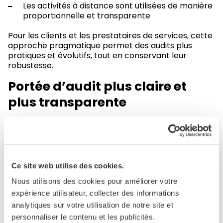
Les activités à distance sont utilisées de manière
proportionnelle et transparente
Pour les clients et les prestataires de services, cette
approche pragmatique permet des audits plus
pratiques et évolutifs, tout en conservant leur
robustesse.
Portée d’audit plus claire et
plus transparente
Pour soutenir des décisions d’approvisionnement
plus éclairées, le périmètre de l’audit est désormais
explicite et documenté de manière cohérente.
La méthodologie définit deux modèles clairs de
Ce site web utilise des cookies.
cadrage :
Nous utilisons des cookies pour améliorer votre
Audits multi-clients
, recommandés lorsque
expérience utilisateur, collecter des informations
possible
analytiques sur votre utilisation de notre site et
personnaliser le contenu et les publicités.
Audits à client unique
,
autorisés
dans des