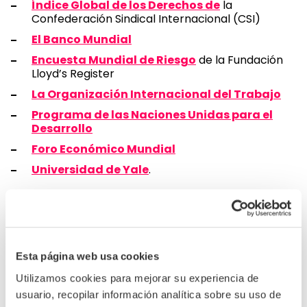
Índice Global de los Derechos de
la
Confederación Sindical Internacional (CSI)
El Banco Mundial
Encuesta Mundial de Riesgo
de la Fundación
Lloyd’s Register
La Organización Internacional del Trabajo
Programa de las Naciones Unidas para el
Desarrollo
Foro Económico Mundial
Universidad de Yale
.
Para obtener una lista completa de las fuentes,
consulte la
nota informativa
sobre la metodología
Radar, además de nuestra metodología separada
para las puntuaciones de riesgo de trabajo
forzoso
.
Esta página web usa cookies
Cómo funcionan las puntuaciones de Radar
Utilizamos cookies para mejorar su experiencia de
usuario, recopilar información analítica sobre su uso de
La metodología personalizada de Radar toma datos