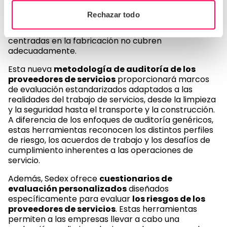
por alto. Pronto lanzaremos
auditorías SMETA
diseñadas específicamente
para proveedores
Rechazar todo
de servicios
, abordando los desafíos únicos y los
factores de riesgo que las auditorías tradicionales
centradas en la fabricación no cubren
adecuadamente.
Esta nueva
metodología de auditoría de los
proveedores de servicios
proporcionará marcos
de evaluación estandarizados adaptados a las
realidades del trabajo de servicios, desde la limpieza
y la seguridad hasta el transporte y la construcción.
A diferencia de los enfoques de auditoría genéricos,
estas herramientas reconocen los distintos perfiles
de riesgo, los acuerdos de trabajo y los desafíos de
cumplimiento inherentes a las operaciones de
servicio.
Además, Sedex ofrece
cuestionarios de
evaluación personalizados
diseñados
específicamente para evaluar
los riesgos de los
proveedores de servicios
. Estas herramientas
permiten a las empresas llevar a cabo una