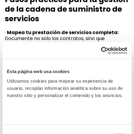
de la cadena de suministro de
servicios
·
Mapea tu prestación de servicios completa:
Documente no solo los contratos, sino que
identifique quién realmente realiza el trabajo sobre
el terreno.
·
Integrar los servicios en los procesos de
evaluación de riesgos:
Aplicar a todos los
Esta página web usa cookies
proveedores de servicios los mismos rigurosos
estándares de
diligencia debida de la cadena de
Utilizamos cookies para mejorar su experiencia de
suministro
que se utilizan para los bienes.
usuario, recopilar información analítica sobre su uso de
·
Incorpore transparencia en los contratos de
nuestro sitio y personalizar el contenido y los anuncios.
servicio:
Incluir obligaciones para divulgar los
acuerdos de subcontratación, limitar los niveles
excesivos y asegurar los derechos de auditoría para
las operaciones de servicio.
·
Incluir a los prestadores de servicios en los
Selección