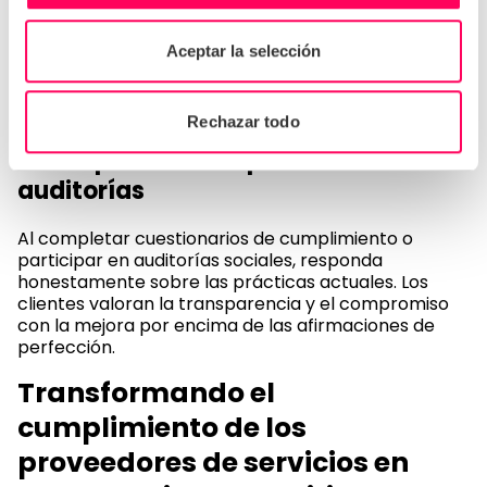
Proporcionar canales seguros y accesibles para que
los trabajadores planteen sus inquietudes. Las
auditorías incluyen entrevistas confidenciales con
Aceptar la selección
los trabajadores, que ayudan a los auditores a
comprender si los trabajadores tienen voz y se
sienten respetados en su lugar de trabajo.
Rechazar todo
5. Adoptar la transparencia en las
auditorías
Al completar cuestionarios de cumplimiento o
participar en auditorías sociales, responda
honestamente sobre las prácticas actuales. Los
clientes valoran la transparencia y el compromiso
con la mejora por encima de las afirmaciones de
perfección.
Transformando el
cumplimiento de los
proveedores de servicios en