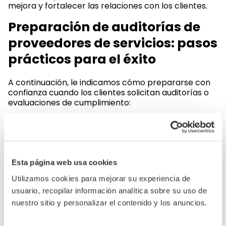
mejora y fortalecer las relaciones con los clientes.
Preparación de auditorías de
proveedores de servicios: pasos
prácticos para el éxito
A continuación, le indicamos cómo prepararse con
confianza cuando los clientes solicitan auditorías o
evaluaciones de cumplimiento:
1. Mapea a toda tu fuerza laboral
Mantenga registros precisos de todos los
trabajadores: empleados directos, subcontratistas y
Esta página web usa cookies
personal de la agencia. Documente los contratos,
las horas de trabajo, los pagos de salarios y todas las
Utilizamos cookies para mejorar su experiencia de
relaciones de subcontratación.
usuario, recopilar información analítica sobre su uso de
2. Fortalezca sus políticas de
nuestro sitio y personalizar el contenido y los anuncios.
cumplimiento