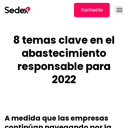
Ir al contenido
Abrir
Contacto
8 temas clave en el
abastecimiento
responsable para
2022
A medida que las empresas
continúan navegando por la