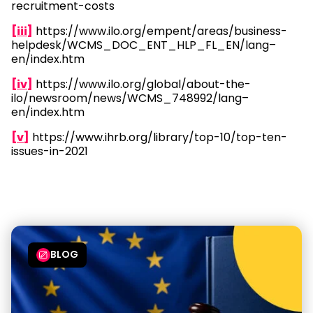
recruitment-costs
[iii]
https://www.ilo.org/empent/areas/business-
helpdesk/WCMS_DOC_ENT_HLP_FL_EN/lang–
en/index.htm
[iv]
https://www.ilo.org/global/about-the-
ilo/newsroom/news/WCMS_748992/lang–
en/index.htm
[v]
https://www.ihrb.org/library/top-10/top-ten-
issues-in-2021
BLOG