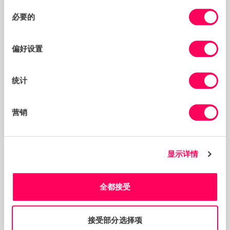
同
必要的
意
您如何联系 Sedex 并付款
选
Sedex 在全球各地的联系方式不会有任何变化。
择
偏好设置
向 Sedex 付款的选项也保持不变， 在 Sedex 平台上付款
仍将以相同的方式进行。
统计
经过协商对 Ts & Cs 已经有过修改的会员协议
营销
与个别会员协商的对
Ts & Cs
的任何更改将会延续到您与
我们签订这份合约的履责期限内。
您无需执行任何操作来保留协议的条款，因为我们已经将每
个客户的合同历史记录保存在我们的系统上以做留存。
显示详情
全都接受
联系我们
如果您对更新后的条款与条件有任何问题或疑问，您可以联
接受部分选择项
系客户经理或联系我们的
客户服务团队
。