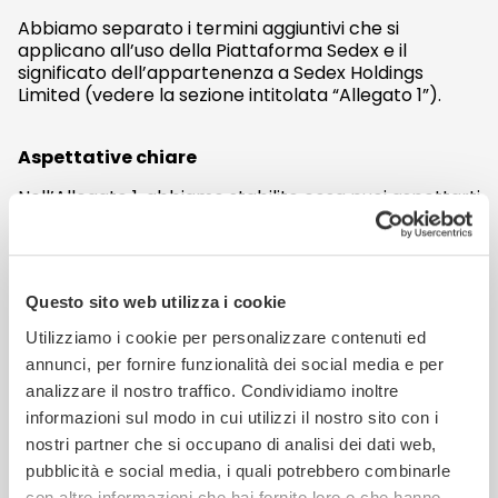
Abbiamo separato i termini aggiuntivi che si
applicano all’uso della Piattaforma Sedex e il
significato dell’appartenenza a Sedex Holdings
Limited (vedere la sezione intitolata “Allegato 1”).
Aspettative chiare
Nell’Allegato 1, abbiamo stabilito cosa puoi aspettarti
da noi in termini di disponibilità e supporto della
Piattaforma Sedex e cosa ci aspettiamo da te in
relazione al tuo tipo di utente. Abbiamo anche
incluso ciò che accade con SMETA e altri audit o
Questo sito web utilizza i cookie
valutazioni e come invocare il nostro processo di
reclamo.
Utilizziamo i cookie per personalizzare contenuti ed
annunci, per fornire funzionalità dei social media e per
Visualizza gli aggiornamenti proposti ai Termini
e Condizioni.
analizzare il nostro traffico. Condividiamo inoltre
informazioni sul modo in cui utilizzi il nostro sito con i
nostri partner che si occupano di analisi dei dati web,
Cosa rimane lo stesso?
pubblicità e social media, i quali potrebbero combinarle
con altre informazioni che hai fornito loro o che hanno