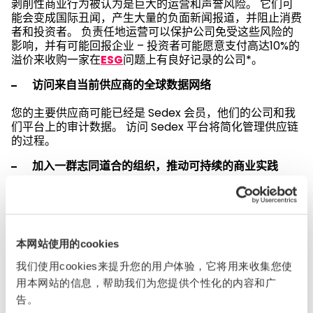
剥削性商业行为被认为是巨大的运营和声誉风险。 它们可
能会变成国际丑闻，产生大量的负面新闻报道，并阻止消费
者和投资者。 负责任地运营可以保护公司免受这些风险的
影响，并有可能回报企业 – 投资者可能愿意支付高达10%的
溢价来收购一家在
ESG
问题上有良好记录的公司*。
访问来自当前供应商的全球数据网络
您的主要供应商可能已经是 Sedex 会员，他们的公司和我
们平台上的审计数据。 访问 Sedex 平台将简化管理供应链
的过程。
加入一群志同道合的组织，推动可持续的商业实践
Sedex 会员可以访问我们的
社区计划
，这是一个由来自各
行各业和世界各地的组织组成的网络。 我们的协作社区支
持那些发现、学习、建立和引领负责任业务和负责任采购的
人。
本网站使用的cookies
立即联系我们，了解有关
我们解决方案
的更多信息，或在您
我们使用cookies来提升您的用户体验，它将用来收集您使
的业务关注的特定领域获得支持。
用本网站的信息，帮助我们为您提供个性化的内容和广
告。