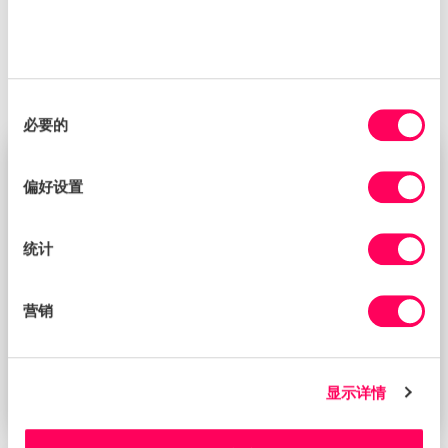
Request a callback
同
必要的
意
选
择
BLOG
偏好设置
统计
营销
显示详情
可可供应链的“危”与“机”