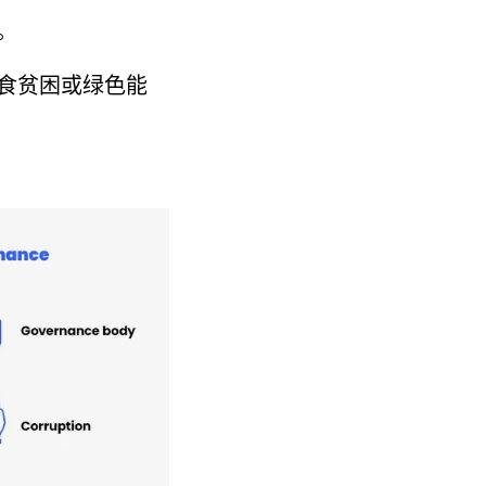
。
食贫困或绿色能