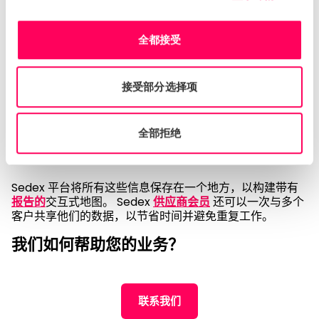
发展实践
，包括 Reckitt、Molson Coors、日本航空公司
和联合利华。
全都接受
收集有关供应商的信息
这包括它们所在的位置、在不同地点发生的活动以及在这些
接受部分选择项
地点工作的人员。 我们的工具可捕获有关供应商和企业自
身站点的数据，这些数据可用于供应链可持续性分析和风险
评估。
全部拒绝
供应商
参与和入职
Sedex 平台将所有这些信息保存在一个地方，以构建带有
报告的
交互式地图。 Sedex
供应商会员
还可以一次与多个
客户共享他们的数据，以节省时间并避免重复工作。
我们如何帮助您的业务？
联系我们