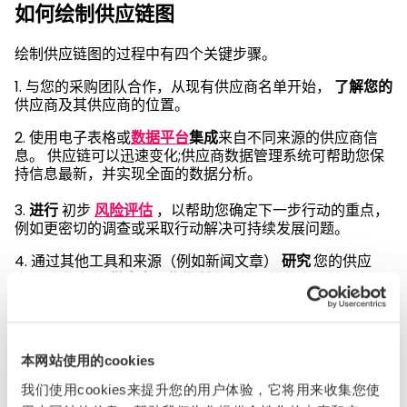
如何绘制供应链图
绘制供应链图的过程中有四个关键步骤。
1. 与您的采购团队合作，从现有供应商名单开始，
了解您的
供应商及其供应商的位置。
2. 使用电子表格或
数据平台
集成
来自不同来源的供应商信
息。 供应链可以迅速变化;供应商数据管理系统可帮助您保
持信息最新，并实现全面的数据分析。
3.
进行
初步
风险评估
，以帮助您确定下一步行动的重点，
例如更密切的调查或采取行动解决可持续发展问题。
4. 通过其他工具和来源（例如新闻文章）
研究
您的供应
商。 收集有关
供应商工作场所
发生情况的信息，并研究与
他们经营所在的国家和行业相关的固有风险。
供应链映射任务的其他示例包括与您的直接供应商合作以收
集有关其供应商的信息，以及使用公开可用的进出口数据来
本网站使用的cookies
查看某些材料可能来自何处。
我们使用cookies来提升您的用户体验，它将用来收集您使
随着供应链的发展，继续映射过程 – 您拥有的信息越多，