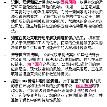
识别、理解和应对
供应链中的
固有风险
，以保护您的运
营和声誉免受这些风险的影响。 例如，一些国家对童
工等剥削行为的发生率较高，而另一些国家则对环境资
源有很高的要求。 了解供应商所在的位置有助于了解
他们所处的最相关和最大的风险，帮助您的企业应对这
些风险，建立弹性并在您的供应链中推动更可持续的做
法。
知道在何处采取行动来解决问题和保护员工。
拥有更
多关于供应商和工人的信息，使您的企业能够了解采购
决策在整个供应链中可能产生的人权和环境影响。
遵守供应链法规。
《现代奴隶制法案》和其他法律要
求公司展示他们如何解决现代奴隶制问题，包括在其供
应链中。
为了遵守
这些规定，公司必须知道他们的供
应商是谁，现代奴隶制的风险，以及如果发现，正在采
取哪些措施来预防和补救这种情况。
报告 ESG 标准并吸引投资者。
对于希望了解投资前景
的潜在环境和社会风险的投资者来说，
ESG 数据
越来
越有趣。 供应链映射是全面尽职调查计划的核心部
分，它使投资者放心，您的企业了解他们的供应链，并
准确了解其中的可持续性风险。