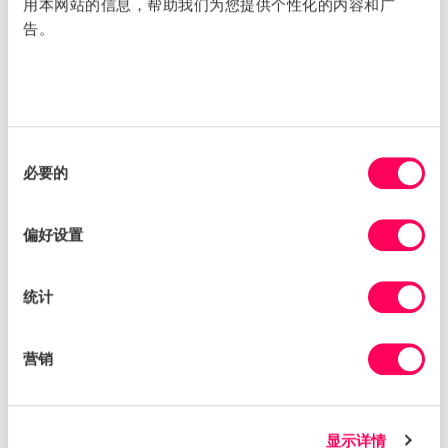
用本网站的信息，帮助我们为您提供个性化的内容和广
您获得的见解就越有价值。 一旦您对顶级供应商的网站位
告。
置有了很好的了解，请查看供应它们的企业，即他们的供应
商。 如果您使用多个批发代理，您可能希望在流程的早期
开始。
入门提示
确定谁将负责收集有关供应商的信息并将其存储在一个
同
地方。
必要的
意
选
与各业务部门的利益相关者交谈，查看供应商的发票并
择
偏好设置
检查其网站上的地址。
使用供应商的 Sedex
自我评估问卷
（SAQ） 和
预筛
统计
选风险工具
等工具来收集数据和风险洞察。
获取有关绘制供应链图的帮助
营销
在 Sedex，我们可以通过我们的供应链映射
工具和
可持续
发展
数据平台
帮助您的企业开始。 我们帮助 180 个国家/
显示详情
地区的 75,000 多家企业通过其运营和供应链
推动可持续