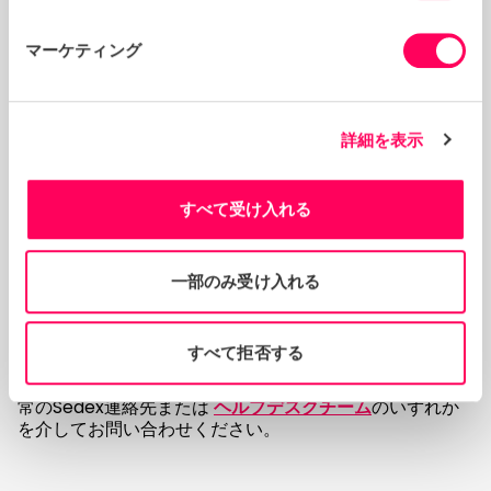
払いは、引き続き同じ方法で行われます。
マーケティング
利用規約/利用規約の変更を交渉した場合はどうなります
か?
個々のメンバーと交渉されたSedex利用規約の変更は、お
詳細を表示
客様が当社と締結した契約の最初の期間、引き続き有効で
す。
交渉した条件を保持するために何もする必要はありませ
すべて受け入れる
ん、なぜなら私たちは記録のために私たちのシステムに各
顧客の契約履歴を保持しているからです。
一部のみ受け入れる
連絡を取る
すべて拒否する
更新された利用規約に関して懸念や質問がある場合は、通
常のSedex連絡先または
ヘルプデスクチーム
のいずれか
を介してお問い合わせください。