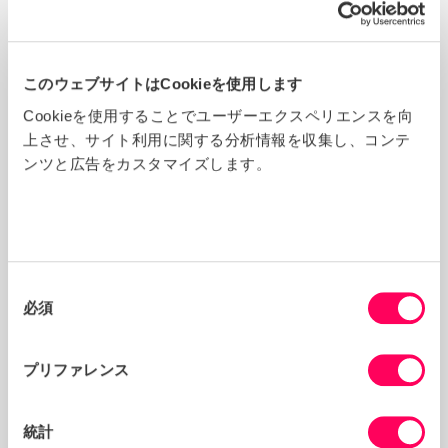
利用規約の更新案を表示します。
このウェブサイトはCookieを使用します
変わらないものは何ですか?
Cookieを使用することでユーザーエクスペリエンスを向
上させ、サイト利用に関する分析情報を収集し、コンテ
ンツと広告をカスタマイズします。
Sedexからのサービス
これらの変更は、サービスレベルに一切影響しません。
プラットフォーム、ツール、その他のサービスの運用方法
に違いは見られませんが、それらを改善した場合を除いて
は、違いはありません。
同
必須
意
Sedex への連絡方法と支払い方法
の
すべての地域のすべてのSedex連絡先の詳細は同じままで
選
プリファレンス
す。
択
Sedexへの支払いに同じ範囲の支払いオプションは引き続
き利用できます。 Sedexプラットフォームで行われた支
統計