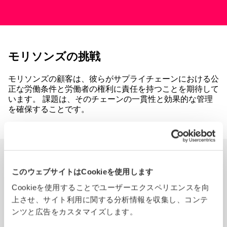
モリソンズの挑戦
モリソンズの顧客は、彼らがサプライチェーンにおける公
正な労働条件と労働者の権利に責任を持つことを期待して
います。 課題は、そのチェーンの一貫性と効果的な管理
を確保することです。
モリソンズとSedexの連携
このウェブサイトはCookieを使用します
Cookieを使用することでユーザーエクスペリエンスを向
モリソンズは2013年にSedexのメンバーになり、現在では
上させ、サイト利用に関する分析情報を収集し、コンテ
すべての自社ブランドのサプライヤーもSedexに参加する
必要があります。 彼らはSedexシステムを使用して、サ
ンツと広告をカスタマイズします。
プライヤーデータを共有および一元化し、透明性とグロー