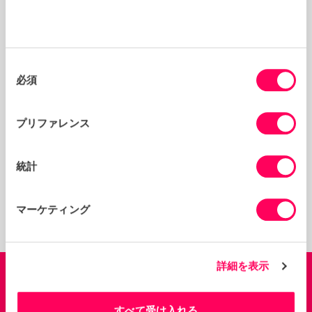
バルカバレッジを向上させています。
モリソンズのSedexメンバーシップの主な利点は、倫理的
な取引戦略の有効性を監視し、伝達するために必要なレポ
ートを生成するのにかかる時間が短縮されることです。
同
以前は手動でデータをコンパイルしていました。現在、
必須
意
Sedexのレポートプラットフォーム「Data Monitor」に
の
より、データに簡単にアクセスでき、さまざまなレポート
にすばやく抽出できます。 これにより、最も助けを必要
選
プリファレンス
としているサプライヤーを特定し、チームが彼らと協力す
択
る時間を確保できます。
統計
モリソンズはまた、Sedex Stakeholder Forum、Ethical
Trade Initiative、British Retail Consortiumと協力し
て、倫理的な取引のベストプラクティスを協議、合意、実
マーケティング
施しています。
詳細を表示
すべて受け入れる