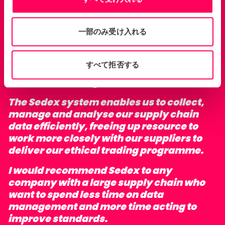
一部のみ受け入れる
W
e have a diverse and complex supply
chain, so managing and interrogating the
すべて拒否する
huge amounts of data this generates is a
constant challenge.
The Sedex system enables us to collect,
manage and analyse our supply chain
data efficiently, freeing up resource to
work more closely with our suppliers to
deliver our ethical trading programme.
I would recommend Sedex to any
company with a large supply chain who
want to spend less time on data
management and more time acting to
improve standards.