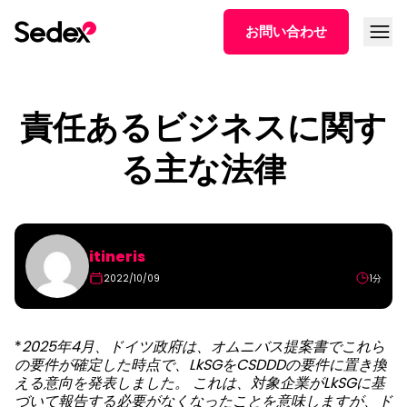
本文へスキップ
メニュ
お問い合わせ
責任あるビジネスに関す
る主な法律
itineris
2022/10/09
1分
*
2025年4月、ドイツ政府は、オムニバス提案書でこれら
の要件が確定した時点で、LkSGをCSDDDの要件に置き換
える意向を発表しました。 これは、対象企業がLkSGに基
づいて報告する必要がなくなったことを意味しますが、ド