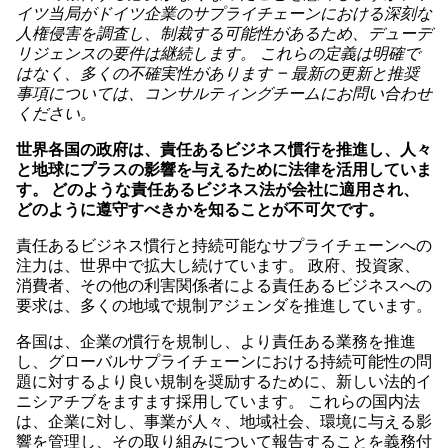
イツ当局がドイツ企業のサプライチェーンにおける深刻な
人権侵害を調査し、制裁する可能性があるため、デューデ
リジェンスの要件は継続します。 これらの定義は明確で
はなく、多くの不確実性があります – 最新の更新と推奨
事項については、コンサルティングチームにお問い合わせ
ください。
世界各国の政府は、責任あるビジネス慣行を推進し、人々
と地球にプラスの影響を与えるために法律を活用していま
す。 どのような責任あるビジネス法が会社に適用され、
どのように遵守すべきかを知ることが不可欠です。
責任あるビジネス慣行と持続可能なサプライチェーンへの
注力は、世界中で拡大し続けています。 政府、投資家、
消費者、その他の利害関係者による責任あるビジネスへの
要求は、多くの地域で規制アジェンダを推進しています。
各国は、企業の慣行を規制し、より責任ある業務を推進
し、グローバルサプライチェーンにおける持続可能性の問
題に対するより良い規制を奨励するために、新しい法的イ
ニシアチブをますます採用しています。 これらの国内法
は、企業に対し、事業が人々、地域社会、環境に与える影
響を管理し、その取り組みについて報告することを義務付