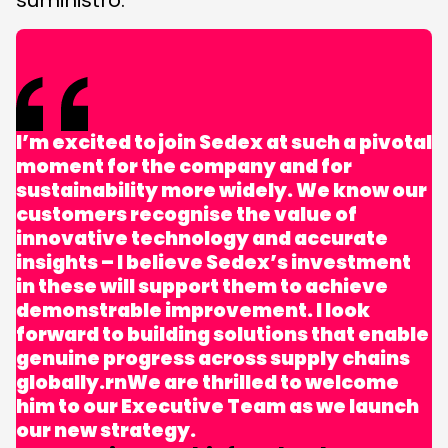
suministro.
I’m excited to join Sedex at such a pivotal
moment for the company and for
sustainability more widely. We know our
customers recognise the value of
innovative technology and accurate
insights – I believe Sedex’s investment
in these will support them to achieve
demonstrable improvement. I look
forward to building solutions that enable
genuine progress across supply chains
globally.rnWe are thrilled to welcome
him to our Executive Team as we launch
our new strategy.