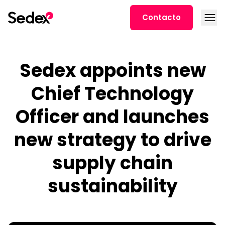
Ir al contenido
Abrir
Contacto
Sedex appoints new
Chief Technology
Officer and launches
new strategy to drive
supply chain
sustainability