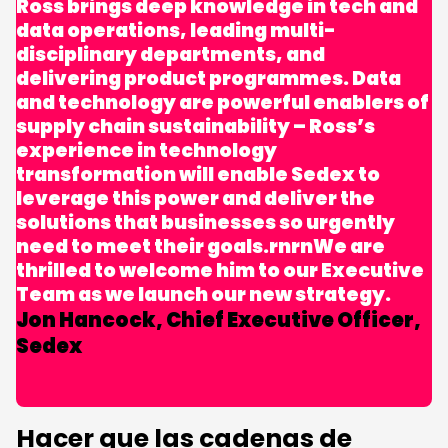
Ross brings deep knowledge in tech and
data operations, leading multi-
disciplinary departments, and
delivering product programmes. Data
and technology are powerful enablers of
supply chain sustainability – Ross’s
experience in technology
transformation will enable Sedex to
leverage this power and deliver the
solutions that businesses so urgently
need to meet their goals.rnrnWe are
thrilled to welcome him to our Executive
Team as we launch our new strategy.
Jon Hancock, Chief Executive Officer,
Sedex
Hacer que las cadenas de