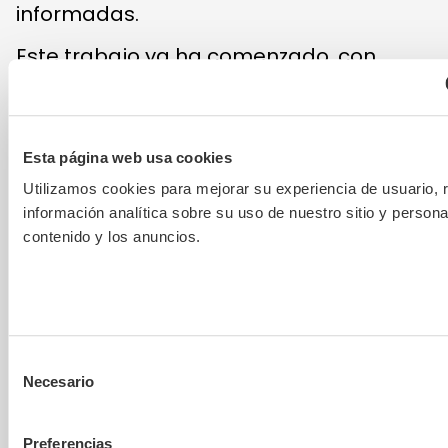
informadas.
Este trabajo ya ha comenzado, con
nuestra transformación de plataforma y
revisión de SMETA para mejorar la
detección de problemas y respaldar
resultados más medibles. También
Esta página web usa cookies
ampliaremos nuestros servicios de
Utilizamos cookies para mejorar su experiencia de usuario, r
consultoría, oferta de proveedores y
información analítica sobre su uso de nuestro sitio y personal
capacidades de otros productos
contenido y los anuncios.
existentes. Para ofrecer esta expansión
de tecnología y crecimiento, y satisfacer
mejor las necesidades de las empresas,
Sedex buscará inversión.
Selección
Necesario
de
consentimiento
Preferencias