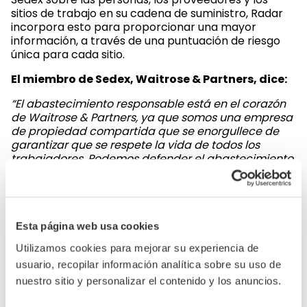
sitios de trabajo en su cadena de suministro, Radar
incorpora esto para proporcionar una mayor
información, a través de una puntuación de riesgo
única para cada sitio.
El miembro de Sedex, Waitrose & Partners, dice:
“El abastecimiento responsable está en el corazón
de Waitrose & Partners, ya que somos una empresa
de propiedad compartida que se enorgullece de
garantizar que se respete la vida de todos los
trabajadores. Podemos defender el abastecimiento
responsable a través de la debida diligencia ética
de la cadena de suministro mediante el uso de
Radar, ya que nos permite analizar los riesgos a
nivel de sitio para determinar dónde existen riesgos
y qué tan destacados son. Luego utilizamos esta
Esta página web usa cookies
información para determinar la frecuencia de
Utilizamos cookies para mejorar su experiencia de
auditoría para la siguiente etapa de nuestro
usuario, recopilar información analítica sobre su uso de
programa de cumplimiento ético”.
nuestro sitio y personalizar el contenido y los anuncios.
Novedades para 2022: