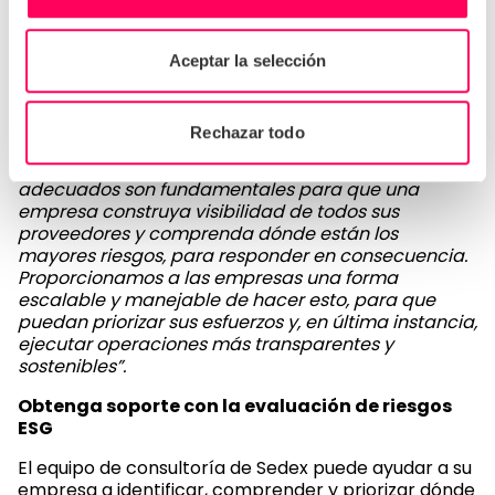
acción para reducir el nivel de riesgo en los lugares
de trabajo”.
Aceptar la selección
Jon Hancock, CEO de Sedex, dice:
“Las cadenas de suministro son largas y complejas,
Rechazar todo
y las empresas a menudo no son conscientes de los
riesgos que enfrentan. La tecnología y los datos
adecuados son fundamentales para que una
empresa construya visibilidad de todos sus
proveedores y comprenda dónde están los
mayores riesgos, para responder en consecuencia.
Proporcionamos a las empresas una forma
escalable y manejable de hacer esto, para que
puedan priorizar sus esfuerzos y, en última instancia,
ejecutar operaciones más transparentes y
sostenibles”.
Obtenga soporte con la evaluación de riesgos
ESG
El equipo de consultoría de Sedex puede ayudar a su
empresa a identificar, comprender y priorizar dónde