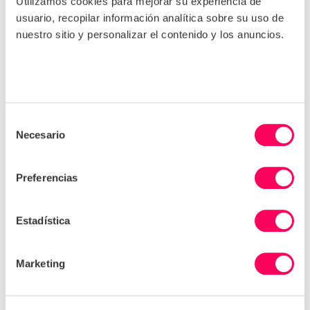
Utilizamos cookies para mejorar su experiencia de
para sus objetivos empresariales sostenibles.
usuario, recopilar información analítica sobre su uso de
nuestro sitio y personalizar el contenido y los anuncios.
Selección
Necesario
de
consentimiento
Preferencias
Estadística
Combatir los desafíos
Marketing
El camino hacia la implementación de prácticas de
adquisición sostenibles no está exento de desafíos.
Para sortear estos problemas y mejorar sus