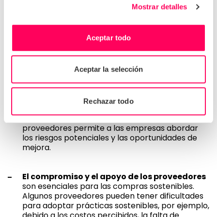
programas de abastecimiento responsable, las
Mostrar detalles
empresas pueden aprovechar la tecnología
inteligente y las
soluciones basadas en datos
disponibles.
Aceptar todo
Recopilación de datos completos de
proveedores
. Sin acceso a información precisa
y detallada sobre las prácticas ambientales y
Aceptar la selección
sociales de los proveedores, las empresas tienen
dificultades para evaluar los impactos de sus
cadenas de suministro. Una
plataforma de
Rechazar todo
datos integral
para acceder, analizar e
informar sobre la información de los
proveedores permite a las empresas abordar
los riesgos potenciales y las oportunidades de
mejora.
El compromiso y el apoyo de los proveedores
son esenciales para las compras sostenibles.
Algunos proveedores pueden tener dificultades
para adoptar prácticas sostenibles, por ejemplo,
debido a los costos percibidos, la falta de