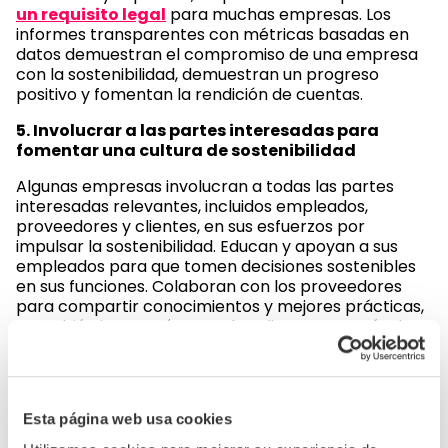
un requisito legal
para muchas empresas. Los
informes transparentes con métricas basadas en
datos demuestran el compromiso de una empresa
con la sostenibilidad, demuestran un progreso
positivo y fomentan la rendición de cuentas.
5. Involucrar a las partes interesadas para
fomentar una cultura de sostenibilidad
Algunas empresas involucran a todas las partes
interesadas relevantes, incluidos empleados,
proveedores y clientes, en sus esfuerzos por
impulsar la sostenibilidad. Educan y apoyan a sus
empleados para que tomen decisiones sostenibles
en sus funciones. Colaboran con los proveedores
para compartir conocimientos y mejores prácticas,
y también interactúan con los clientes a través de
ofertas de productos sostenibles y una
comunicación transparente.
Al fomentar una cultura de sostenibilidad tanto en su
Esta página web usa cookies
cadena de suministro como en los ciclos de vida de
los productos, las empresas crean un apoyo integral