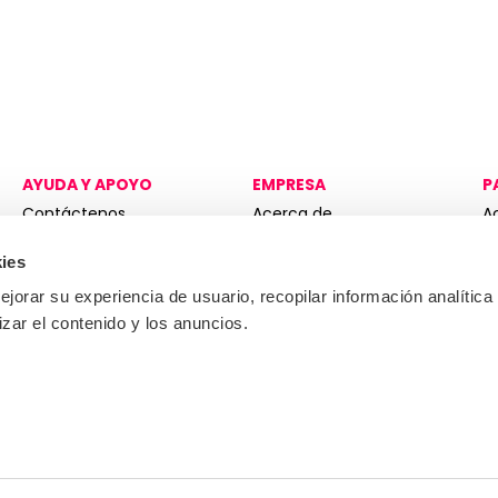
AYUDA Y APOYO
EMPRESA
P
Contáctenos
Acerca de
A
S
Centro de conocimiento
Gobernanza
H
ies
Únete al equipo
K
jorar su experiencia de usuario, recopilar información analítica
Folleto corporativo
e
izar el contenido y los anuncios.