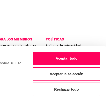
ARA LOS MIEMBROS
POLÍTICAS
cceder a la plataforma
Política de privacidad
edex
Términos de servicio
elpdesk
Proceso de queja
Aceptar todo
it de herramientas para
 sobre su uso
Reglas del auditor
mbajadores
Asamblea General Anual
Aceptar la selección
2026
Política Fiscal 2023
Rechazar todo