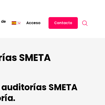
Search for:
 de
Acceso
Contacto
English
中文 (中国)
日本語
rías SMETA
as auditorías SMETA
ría.