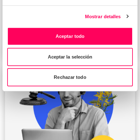
Mostrar detalles
EN LÍNEA
|
JUN. 23 2026
Aceptar todo
De la estrategia a la acción: Evaluando
riesgos ESG en proveedores de servicios
Aceptar la selección
Rechazar todo
SEMINARIO WEB BAJO DEMANDA