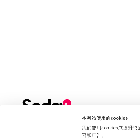
本网站使用的cookies
Sign up to our Newsletter
我们使用cookies来
Stay up to date with all the latest news, events
容和广告。
and industry insights from Sedex