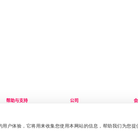
帮助与支持
公司
会
联系我们
关于
登
知识中心
治理
服
加入团队
S
提升您的用户体验，它将用来收集您使用本网站的信息，帮助我们为您
企业宣传册