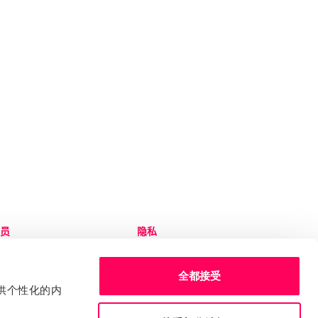
员
隐私
录 Sedex 平台
隐私和 Cookie 政策
务台
服务条款
全都接受
edex 品牌工具包
申诉流程
提供个性化的内
审核员规则