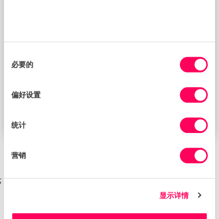
BLOG
同
必要的
意
选
择
偏好设置
《现代奴隶制法案》的十年：进展、挑战和 TISC 的
新指南
统计
营销
;
显示详情
帮助与支持
联系我们