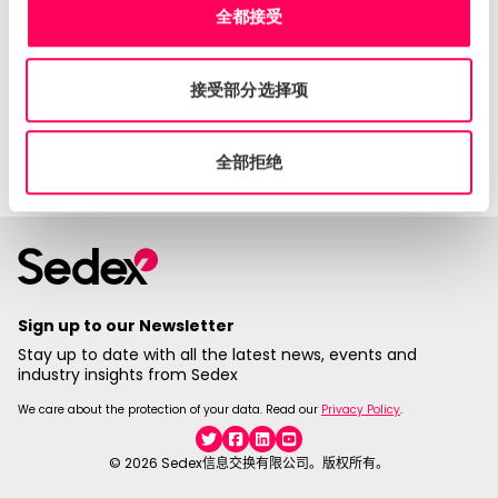
全都接受
知识中心
公司
接受部分选择项
会员
全部拒绝
隐私
Sign up to our Newsletter
Stay up to date with all the latest news, events and
industry insights from Sedex
We care about the protection of your data. Read our
Privacy Policy
.
Twitter
Facebook
Linkedin
YouTube
© 2026 Sedex信息交换有限公司。版权所有。