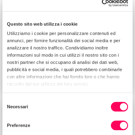
BLOG
Questo sito web utilizza i cookie
Utilizziamo i cookie per personalizzare contenuti ed
annunci, per fornire funzionalità dei social media e per
analizzare il nostro traffico. Condividiamo inoltre
informazioni sul modo in cui utilizzi il nostro sito con i
nostri partner che si occupano di analisi dei dati web,
pubblicità e social media, i quali potrebbero combinarle
con altre informazioni che hai fornito loro o che hanno
La posizione di Sedex su Omnibus 1 e i
cambiamenti chiave a CSDDD e CSRD
raccolto dal tuo utilizzo dei loro servizi.
Selezione
Necessari
del
BLOG
consenso
Preferenze