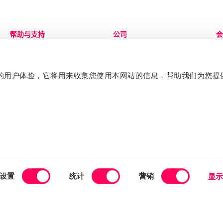
帮助与支持
公司
会
联系我们
关于
登
知识中心
治理
服
加入团队
S
提升您的用户体验，它将用来收集您使用本网站的信息，帮助我们为您
企业宣传册
设置
统计
营销
显