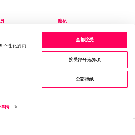
员
隐私
录 Sedex 平台
隐私和 Cookie 政策
务台
服务条款
全都接受
edex 品牌工具包
申诉流程
提供个性化的内
审核员规则
接受部分选择项
2026 年年度股东大会
2025 年税收政策
全部拒绝
示详情