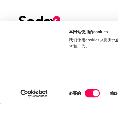
本网站使用的cookies
Sign up to our Newsletter
我们使用cookies来
Stay up to date with all the latest news, events
容和广告。
and industry insights from Sedex
同
必要的
偏好
We care about the protection of your data. Read our
Privacy
意
Policy
.
选
择