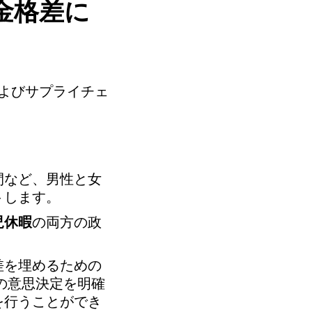
金格差に
よびサプライチェ
間など、男性と女
トします。
児休暇
の両方の政
差を埋めるための
の意思決定を明確
を行うことができ