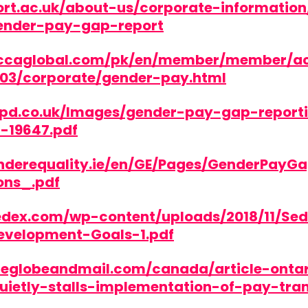
ort.ac.uk/about-us/corporate-information
ender-pay-gap-report
accaglobal.com/pk/en/member/member/a
/03/corporate/gender-pay.html
ipd.co.uk/Images/gender-pay-gap-report
-19647.pdf
nderequality.ie/en/GE/Pages/GenderPayGa
ons_.pdf
edex.com/wp-content/uploads/2018/11/Se
evelopment-Goals-1.pdf
heglobeandmail.com/canada/article-ontar
ietly-stalls-implementation-of-pay-tra