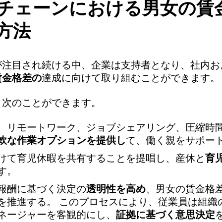
チェーンにおける男女の賃
方法
が注目され続ける中、企業は支持者となり、社内お
賃金格差の
達成に向けて取り組むことができます。
、次のことができます。
、リモートワーク、ジョブシェアリング、圧縮時
軟な作業オプションを提供し
て、働く親をサポー
けて育児休暇を共有することを提唱し、産休と
育
す。
報酬に基づく決定の
透明性を高め
、男女の賃金格
を推進する。 このプロセスにより、従業員は組織
ネージャーを客観的にし、
証拠に基づく意思決定