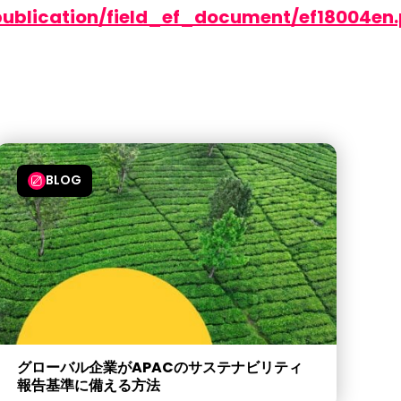
_publication/field_ef_document/ef18004en.
BLOG
グローバル企業がAPACのサステナビリティ
報告基準に備える方法