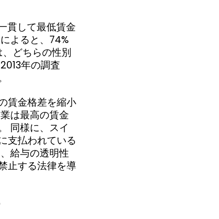
一貫して最低賃金
によると、74%
は、どちらの性別
013年の調査
。
の賃金格差を縮小
企業は最高の賃金
。 同様に、スイ
に支払われている
た、給与の透明性
禁止する法律を導
?