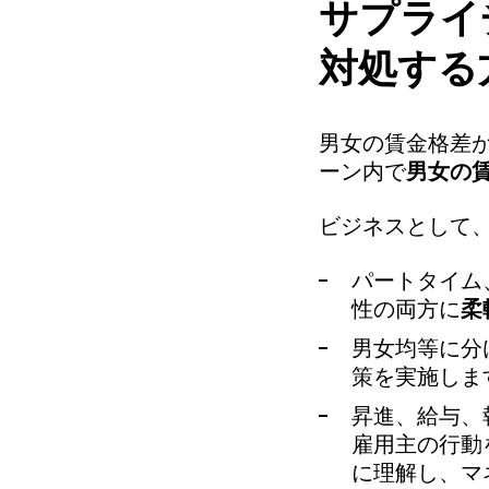
サプライ
対処する
男女の賃金格差
ーン内で
男女の
ビジネスとして
パートタイム
性の両方に
柔
男女均等に分
策を実施しま
昇進、給与、
雇用主の行動
に理解し、マ