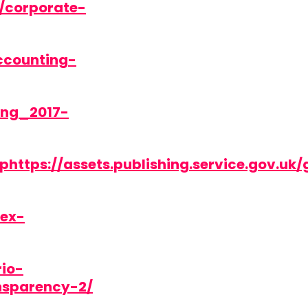
/corporate-
ccounting-
ing_2017-
phttps://assets.publishing.service.gov.
dex-
io-
nsparency-2/