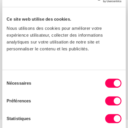
En interne, la cohérence des données Sedex a
permis d’établir un langage commun autour du
Ce site web utilise des cookies.
risque. Cela a facilité l’alignement des priorités des
équipes d’approvisionnement, de sourcing et
Nous utilisons des cookies pour améliorer votre
d’affaires responsables.
expérience utilisateur, collecter des informations
analytiques sur votre utilisation de notre site et
personnaliser le contenu et les publicités.
« Cela crée un langage interne
cohérent autour du risque et soutient
la prise de décision entre les équipes.
»
Sélection
Rita Luk, assistante commerciale
Nécessaires
du
responsable, Burger King UK
consentement
Préférences
Statistiques