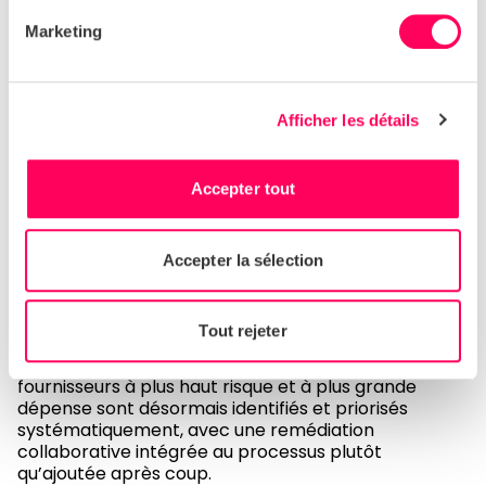
L’impact
Marketing
70 à 80
fournisseurs directs sont désormais
gérés dans un cadre de risque unique
Afficher les détails
~35 %
des fournisseurs déjà sur Sedex,
accélérant l’intégration dès le premier jour
Accepter tout
Visibilité du risque
au niveau du site
au-delà des
hypothèses pays et industriels
Accepter la sélection
Le passage à une approche basée sur les données a
modifié la manière dont Burger King UK interagit
avec ses fournisseurs. L’équipe est passée d’une
Tout rejeter
large sensibilisation à des plans d’action ciblés
fondés sur des preuves réelles de risque. Les
fournisseurs à plus haut risque et à plus grande
dépense sont désormais identifiés et priorisés
systématiquement, avec une remédiation
collaborative intégrée au processus plutôt
qu’ajoutée après coup.