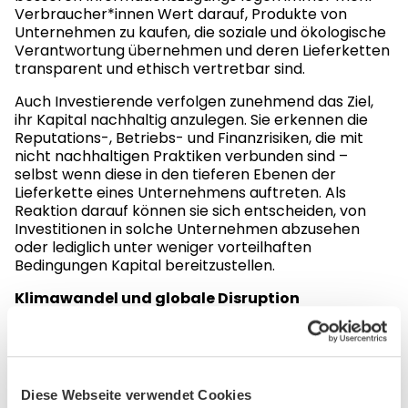
Verbraucher*innen Wert darauf, Produkte von
Unternehmen zu kaufen, die soziale und ökologische
Verantwortung übernehmen und deren Lieferketten
transparent und ethisch vertretbar sind.
Auch Investierende verfolgen zunehmend das Ziel,
ihr Kapital nachhaltig anzulegen. Sie erkennen die
Reputations-, Betriebs- und Finanzrisiken, die mit
nicht nachhaltigen Praktiken verbunden sind –
selbst wenn diese in den tieferen Ebenen der
Lieferkette eines Unternehmens auftreten. Als
Reaktion darauf können sie sich entscheiden, von
Investitionen in solche Unternehmen abzusehen
oder lediglich unter weniger vorteilhaften
Bedingungen Kapital bereitzustellen.
Klimawandel und globale Disruption
Verbraucher*innen sind zunehmend über die
negativen Umweltauswirkungen der Lieferketten von
Marken informiert. Globale Unternehmen verfügen
über Ressourcen und Einfluss, die Einzelpersonen oft
nicht zur Verfügung stehen – daher erwarten
Diese Webseite verwendet Cookies
Konsumierende von diesen Unternehmen, dass sie