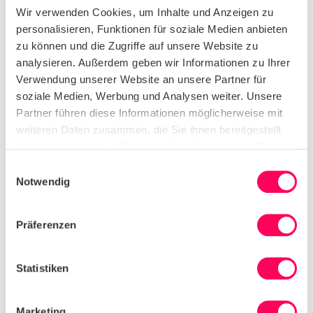
ihre Macht nutzen, um nachhaltige Innovationen und
Wir verwenden Cookies, um Inhalte und Anzeigen zu
Prozesse voranzutreiben.
personalisieren, Funktionen für soziale Medien anbieten
zu können und die Zugriffe auf unsere Website zu
Unverantwortliche Umweltpraktiken haben
analysieren. Außerdem geben wir Informationen zu Ihrer
langfristig schwerwiegende Folgen für Ökosysteme,
wirken sich jedoch auch unmittelbar auf die
Verwendung unserer Website an unsere Partner für
Gesundheit der Menschen aus.
soziale Medien, Werbung und Analysen weiter. Unsere
Umweltverschmutzung und Lärm können das
Partner führen diese Informationen möglicherweise mit
Wohlbefinden der Beschäftigten und der
weiteren Daten zusammen, die Sie ihnen bereitgestellt
angrenzenden Gemeinden beeinträchtigen.
haben oder die sie im Rahmen Ihrer Nutzung der Dienste
Abholzung und andere Formen der
Umweltzerstörung können die Lebensgrundlagen
gesammelt haben.
Einwilligungsauswahl
von Gemeinschaften gefährden, ihre Fähigkeit zur
Notwendig
Existenz an gewohnten Orten verringern und zu
erzwungener Migration führen.
Präferenzen
Stärkung der Resilienz
der Lieferkette
Eine nachhaltigere Lieferkette trägt auch zur
Stärkung der Resilienz bei. Wenn Beschäftigte
Statistiken
unsicheren Arbeitsbedingungen, niedrigen Löhnen
oder instabilen Arbeitsverhältnissen ausgesetzt sind,
kann dies ihre Verfügbarkeit und Leistungsfähigkeit
Marketing