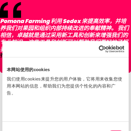
Pomona Farming 利用 Sedex 来提高效率，并培
养我们对果园和组织内部持续改进的奉献精神。 我们
相信，卓越就是通过采用新工具和创新来增强我们的
专业知识，这些工具和创新可以帮助我们更好地了解
我们的资源使用、方法以及每个领域的相应影响。
乔纳森·圭多
Pomona Farming 可持续农业全球总监
本网站使用的cookies
我们使用cookies来提升您的用户体验，它将用来收集您使
用本网站的信息，帮助我们为您提供个性化的内容和广
与劳务承包商有效合作
告。
Pomona Farming 广阔的土地需要根据他们耕种的土地的
特定需求量身定制个性化方法。 他们寻找能够帮助他们大
规模解决全行业挑战的解决方案。
一个共同的挑战是获得农场劳务承包商的合作，以合作实施
同