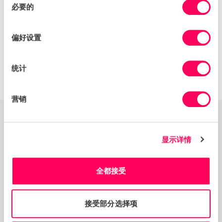
可持续解决方案。 这需要与劳动力提供者的人力资源和安
必要的
意
全部门进行有效对话和持续沟通，以确保与 Pomona 的协
选
议保持一致。
择
偏好设置
Pomona Farming 对他们的农场劳务承包商对 Sedex 方
法持开放态度表示欢迎。 他们愿意共享策略、程序、培训
记录等，这简化了流程，促进了 Pomona 整个企业的无缝
统计
运营集成和合规性。
营销
节水，同时保持产量
显示详情
Pomona 利用 Sedex 以数据为中心的解决方案开发了更高
效和更具战略性的农业实践，为整个供应链的参与和协作发
全都接受
现了新的机会。 Pomona 利用数据弥合知识差距并更深入
地了解食品生产的各个方面，与行业团体、客户和其他组织
合作，塑造可持续农业的未来。
接受部分选择项
鉴于加利福尼亚持续面临的缺水挑战，Pomona Farming
做出了重大努力，以优化其有限的资源，同时保持杏仁的质