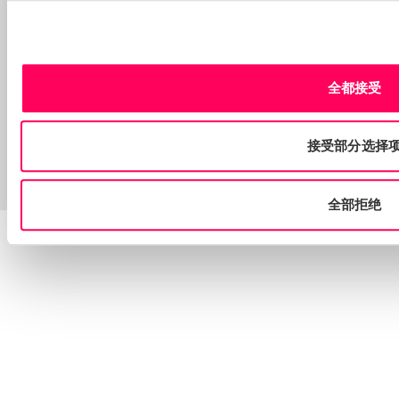
Sign up to our Newsletter
全都接受
Stay up to date with all the latest news, events and
industry insights from Sedex
We care about the protection of your data. Read our
Privacy Policy
.
接受部分选择
Twitter
Facebook
Linkedin
YouTube
© 2026 Sedex信息交换有限公司。版权所有。
全部拒绝