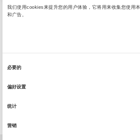
我们使用cookies来提升您的用户体验，它将用来收集您使
和广告。
帮助与支持
同
必要的
意
联系我们
选
知识中心
择
偏好设置
公司
统计
会员
营销
隐私