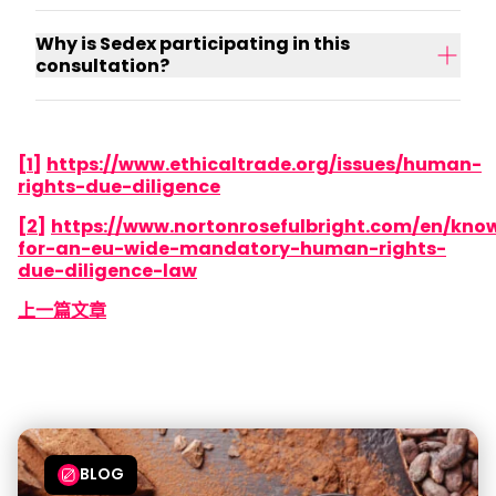
Why is Sedex participating in this
consultation?
[1]
https://www.ethicaltrade.org/issues/human-
rights-due-diligence
[2]
https://www.nortonrosefulbright.com/en/kno
for-an-eu-wide-mandatory-human-rights-
due-diligence-law
上一篇文章
BLOG