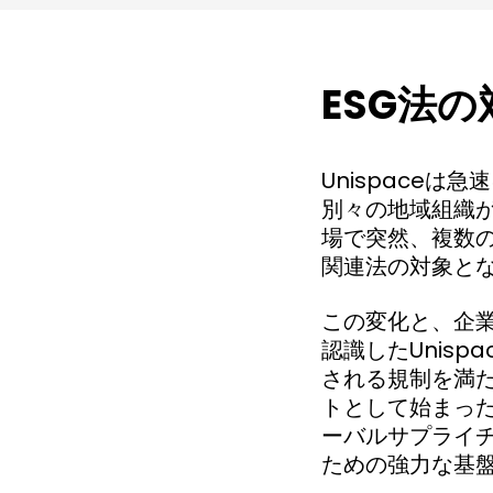
ESG法
Unispaceは
別々の地域組織が
場で突然、複数の
関連法の対象と
この変化と、企
認識したUnisp
される規制を満
トとして始まった
ーバルサプライ
ための強力な基