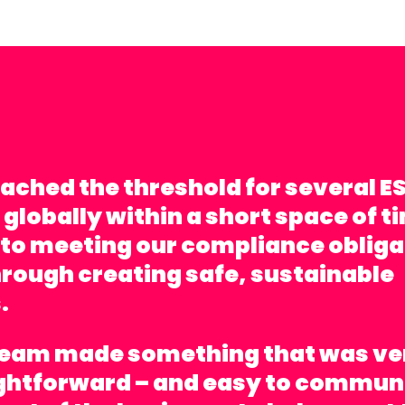
ached the threshold for several E
 globally within a short space of t
to meeting our compliance obliga
hrough creating safe, sustainable
.
team made something that was v
ightforward – and easy to commun