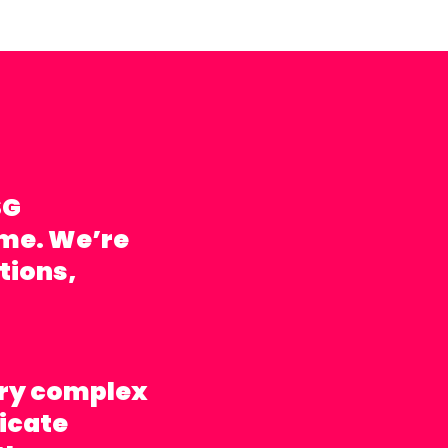
SG
ime. We’re
tions,
ery complex
icate