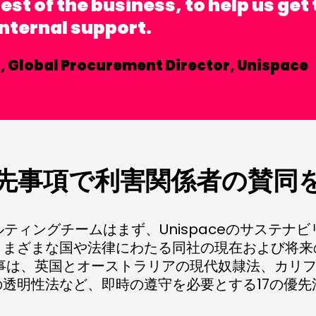
est of the business, to help us get
nternal support.
,
Global Procurement Director, Unispace
先事項で利害関係者の賛同
サルティングチームはまず、Unispaceのサステナ
さまざまな国や法律にわたる同社の現在および将来
仕事は、英国とオーストラリアの現代奴隷法、カリ
透明性法など、即時の遵守を必要とする17の優先