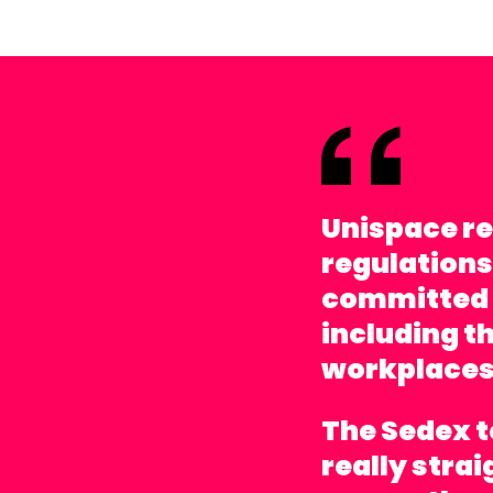
Unispace re
regulations
committed 
including t
workplaces
The Sedex 
really stra