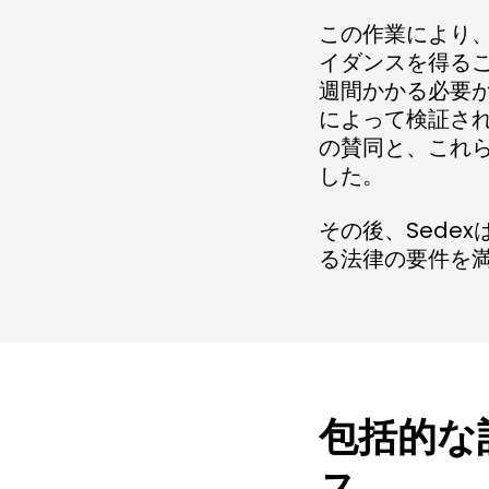
この作業により、
イダンスを得る
週間かかる必要が
によって検証され
の賛同と、これ
した。
その後、Sede
る法律の要件を満
包括的な
ス