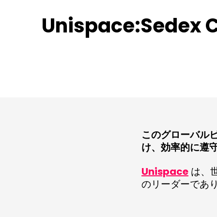
Unispace:Sed
このグローバル
け、効率的に遵
Unispace
は、世
のリーダーであ