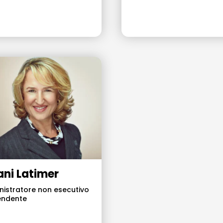
lani Latimer
istratore non esecutivo
endente