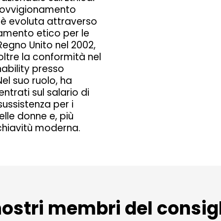
provvigionamento
i è evoluta attraverso
amento etico per le
 Regno Unito nel 2002,
ltre la conformità nel
ability presso
el suo ruolo, ha
trati sul salario di
 sussistenza per i
elle donne e, più
chiavitù moderna.
nostri membri del consig