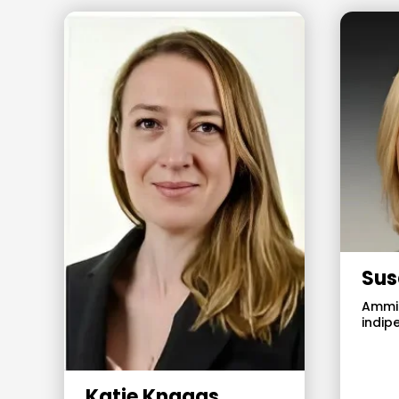
Sus
Ammin
indip
Katie Knaggs