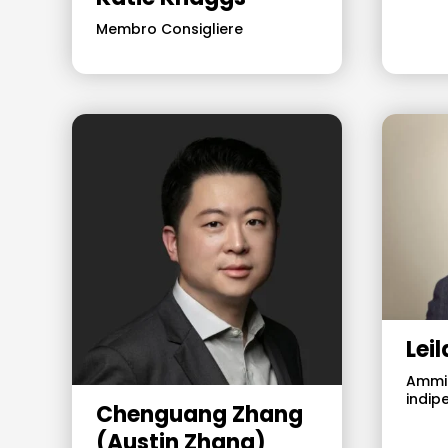
Membro Consigliere
Lei
Ammin
indip
Chenguang Zhang
(Austin Zhang)