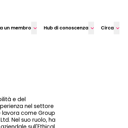
ta un membro
Hub di conoscenza
Circa
ilità e del
perienza nel settore
a e lavora come Group
td. Nel suo ruolo, ha
ziendale sull'Ethical