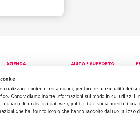
AZIENDA
AIUTO E SUPPORTO
P
Circa
Contattaci
A
S
 cookie
Brochure aziendale
rsonalizzare contenuti ed annunci, per fornire funzionalità dei so
ffico. Condividiamo inoltre informazioni sul modo in cui utilizzi il 
 occupano di analisi dei dati web, pubblicità e social media, i qual
azioni che hai fornito loro o che hanno raccolto dal tuo utilizzo d