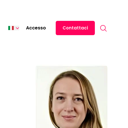
Search for:
Accesso
Contattaci
English
Español
中文 (中国)
日本語
ไทย
Tiếng Việt
Deutsch
Français