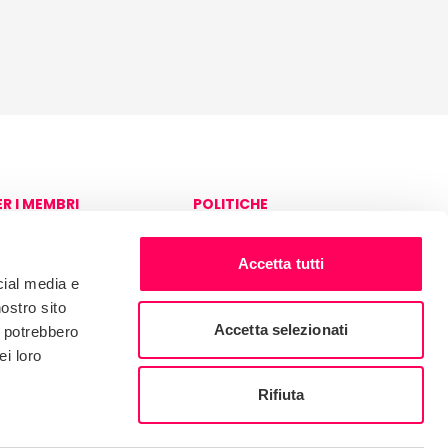
ER I MEMBRI
POLITICHE
ccesso alla piattaforma
Informativa sulla privacy
edex
e sui cookie
Accetta tutti
Governo
cial media e
nostro sito
Accetta selezionati
i potrebbero
ei loro
Rifiuta