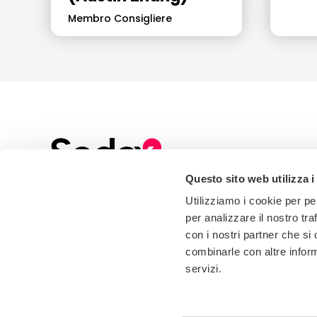
Membro Consigliere
Questo sito web utilizza i
Sign up to our Newsletter
Utilizziamo i cookie per pe
Stay up to date with all the latest news, events
per analizzare il nostro tra
and industry insights from Sedex
con i nostri partner che si
combinarle con altre inform
servizi.