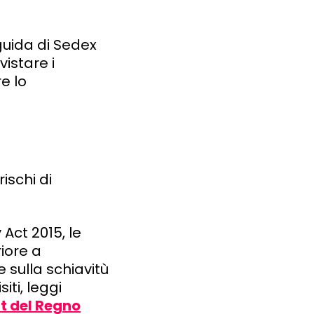
guida di Sedex
vistare i
e lo
rischi di
 Act 2015, le
iore a
 sulla schiavitù
ti, leggi
t del Regno