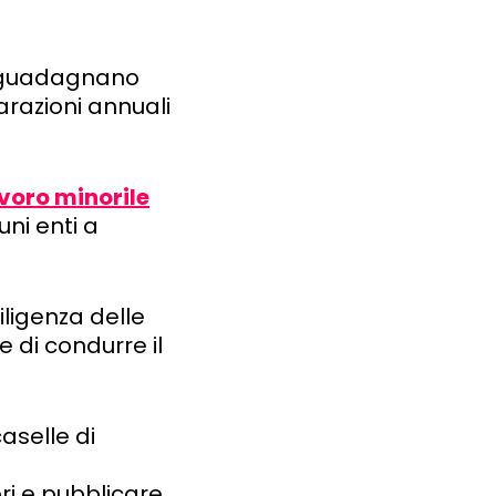
he guadagnano
iarazioni annuali
voro minorile
ni enti a
iligenza delle
e di condurre il
aselle di
ori e pubblicare