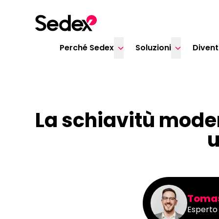
Skip to content
Perché Sedex
Soluzioni
Diven
La schiavitù mode
u
Tomas
Esperto 