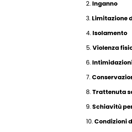
2.
Inganno
3.
Limitazione 
4.
Isolamento
5.
Violenza fisi
6.
Intimidazion
7.
Conservazion
8.
Trattenuta s
9.
Schiavitù per
10.
Condizioni d