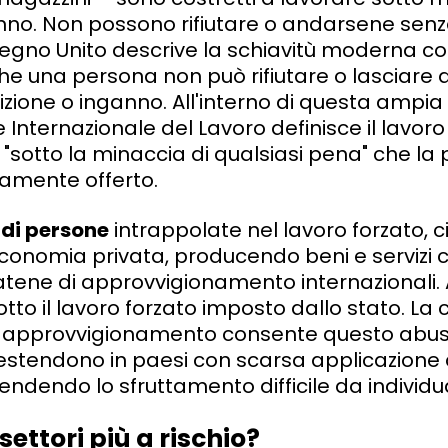
nno. Non possono rifiutare o andarsene senz
Regno Unito descrive la schiavitù moderna c
e una persona non può rifiutare o lasciare 
zione o inganno. All'interno di questa ampia
 Internazionale del Lavoro definisce il lavoro
o "sotto la minaccia di qualsiasi pena" che l
iamente offerto.
 di persone
intrappolate nel lavoro forzato, 
economia privata, producendo beni e servizi c
atene di approvvigionamento internazionali. A
otto il lavoro forzato imposto dallo stato. La
 approvvigionamento consente questo abuso: 
si estendono in paesi con scarsa applicazione 
dendo lo sfruttamento difficile da individu
settori più a rischio?