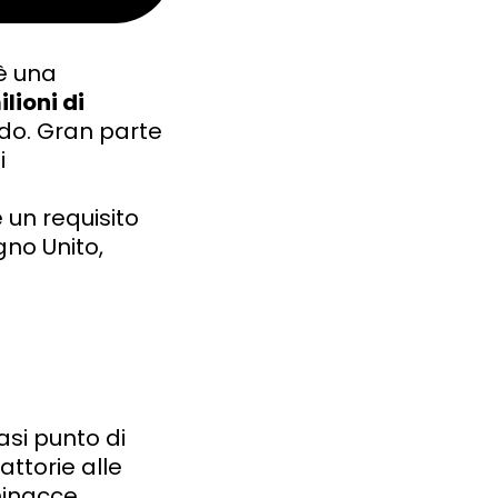
è una
ilioni di
ndo. Gran parte
i
 un requisito
gno Unito,
asi punto di
ttorie alle
minacce,