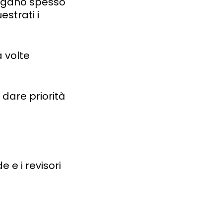
piegano spesso
estrati i
a volte
 dare priorità
e e i revisori