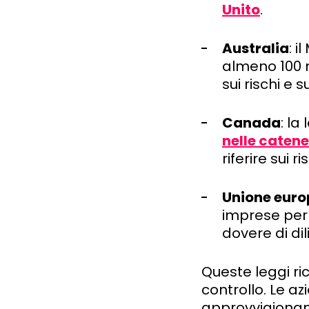
Unito
.
Australia
: 
almeno 100 mi
sui rischi e s
Canada
: la
nelle caten
riferire sui r
Unione eur
imprese per 
dovere di di
Queste leggi ri
controllo. Le a
approvvigionamen