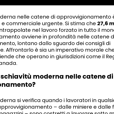
oderna nelle catene di approvvigionamento 
a e commerciale urgente. Si stima che
27,6 m
ntrappolate nel lavoro forzato in tutto il mo
tamento avviene in profondità nelle catene d
nto, lontano dallo sguardo dei consigli di
. Affrontarlo è sia un imperativo morale che
ziende che operano in giurisdizioni come il Re
 Canada.
a schiavitù moderna nelle catene di
onamento?
erna si verifica quando i lavoratori in qualsi
pprovvigionamento – dalle miniere e dalle fa
magazzini – sono costretti a lavorare sotto 