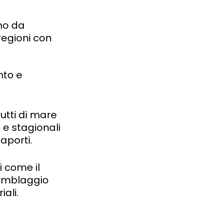
no da
regioni con
nto e
rutti di mare
 e stagionali
saporti.
 come il
ssemblaggio
ali.