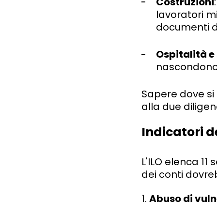
Costruzioni
lavoratori mi
documenti d'
Ospitalità e 
nascondono l
Sapere dove si 
alla due diligen
Indicatori d
L'ILO elenca 11 
dei conti dovre
1.
Abuso di vuln