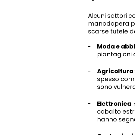
Alcuni settori 
manodopera poc
scarse tutele de
Moda e abb
piantagioni 
Agricoltura
spesso compo
sono vulnerab
Elettronica
:
cobalto estr
hanno segnal