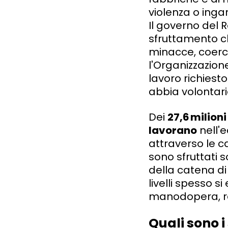
violenza o inga
Il governo del 
sfruttamento ch
minacce, coerci
l'Organizzazione
lavoro richiest
abbia volontar
Dei
27,6
milioni
lavorano
nell'
attraverso le c
sono sfruttati s
della catena di
livelli spesso 
manodopera, ren
Quali sono i 