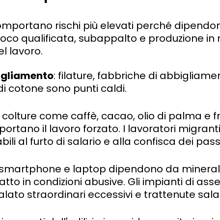
comportano rischi più elevati perché dipendo
o qualificata, subappalto e produzione in 
l lavoro.
igliamento
: filature, fabbriche di abbigliame
di cotone sono punti caldi.
: colture come caffè, cacao, olio di palma e f
rtano il lavoro forzato. I lavoratori migranti
ili al furto di salario e alla confisca dei pas
 smartphone e laptop dipendono da minerali
atto in condizioni abusive. Gli impianti di a
ato straordinari eccessivi e trattenute salari