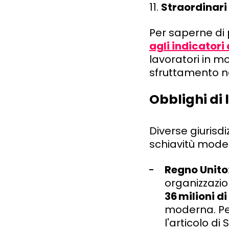
11.
Straordinari
Per saperne di 
agli indicatori
lavoratori in mo
sfruttamento n
Obblighi di
Diverse giurisdiz
schiavitù mode
Regno Unito
organizzazio
36
milioni di
moderna. Per
l'articolo di