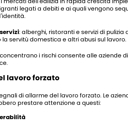
: i mercati dell'edilizia in rapida crescita im
granti legati a debiti e ai quali vengono sequ
identità.
servizi
: alberghi, ristoranti e servizi di pulizia 
a servitù domestica e altri abusi sul lavoro.
concentrano i rischi consente alle aziende di
ce.
el lavoro forzato
segnali di allarme del lavoro forzato. Le aziend
bbero prestare attenzione a questi:
erabilità