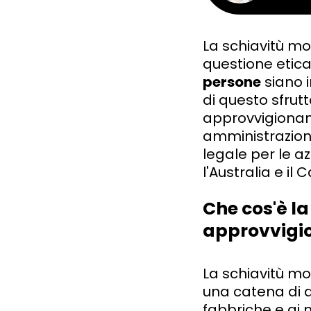
La schiavitù m
questione etic
persone
siano i
di questo sfrut
approvvigioname
amministrazione
legale per le a
l'Australia e il
Che cos'è l
approvvigi
La schiavitù mod
una catena di a
fabbriche e ai 