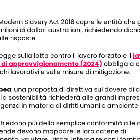
il Modern Slavery Act 2018 copre le entità c
lioni di dollari australiani, richiedendo dich
ulle risposte.
 legge sulla lotta contro il lavoro forzato e il
la
e di approvvigionamento (2024)
obbliga alcu
ischi lavorativi e sulle misure di mitigazione.
opea
: una proposta di direttiva sul dovere di d
la sostenibilità richiederà alle grandi impres
ligenza in materia di diritti umani e ambiente.
chiedono più della semplice conformità alle c
ziende devono mappare le loro catene di
to, valutare i rischi, interagire con i fornit