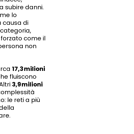
a subire danni.
ome lo
a causa di
 categoria,
 forzato come il
a persona non
circa
17,3
milioni
he fluiscono
ltri
3,9
milioni
 complessità
le reti a più
della
are.