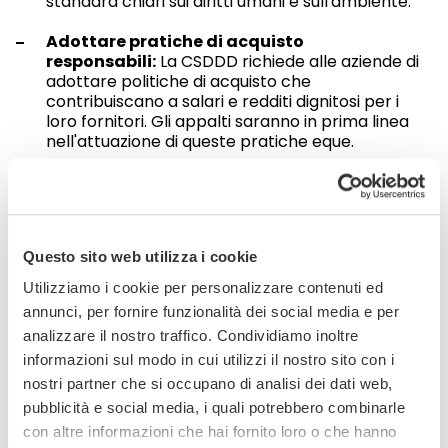
standard chiari sui diritti umani e sull'ambiente.
Adottare pratiche di acquisto
responsabili:
La CSDDD richiede alle aziende di
adottare politiche di acquisto che
contribuiscano a salari e redditi dignitosi per i
loro fornitori. Gli appalti saranno in prima linea
nell'attuazione di queste pratiche eque.
Verifica del fornitore e garanzie
contrattuali:
Cercare garanzie contrattuali dai
fornitori per rispettare il proprio codice di
condotta è un requisito fondamentale. Questi
accordi devono essere equi, ragionevoli e non
Questo sito web utilizza i cookie
discriminatori, e devono essere supportati da
Utilizziamo i cookie per personalizzare contenuti ed
misure di verifica per garantire la conformità.
annunci, per fornire funzionalità dei social media e per
In che modo il CSDDD influisce
analizzare il nostro traffico. Condividiamo inoltre
informazioni sul modo in cui utilizzi il nostro sito con i
sulle operazioni quotidiane dei
nostri partner che si occupano di analisi dei dati web,
team di approvvigionamento?
pubblicità e social media, i quali potrebbero combinarle
con altre informazioni che hai fornito loro o che hanno
I requisiti della direttiva avranno un impatto tangibile