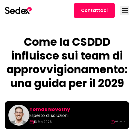
Skip to content
Open
Contattaci
Come la CSDDD
influisce sui team di
approvvigionamento:
una guida per il 2029
Tomas Novotny
Esperto di soluzioni
13 feb 2026
~4 min