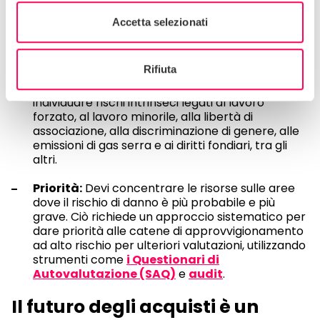
approvvigionamento per comprendere la tua
"catena di attività". Questo include
Accetta selezionati
l'identificazione dei fornitori diretti e indiretti,
delle loro sedi e delle materie prime che si
acquistano.
Rifiuta
Identificazione del rischio:
Il tuo team deve
individuare rischi intrinseci legati al lavoro
forzato, al lavoro minorile, alla libertà di
associazione, alla discriminazione di genere, alle
emissioni di gas serra e ai diritti fondiari, tra gli
altri.
Priorità:
Devi concentrare le risorse sulle aree
dove il rischio di danno è più probabile e più
grave. Ciò richiede un approccio sistematico per
dare priorità alle catene di approvvigionamento
ad alto rischio per ulteriori valutazioni, utilizzando
strumenti come
i Questionari di
Autovalutazione (SAQ)
e
audit
.
Il futuro degli acquisti è un