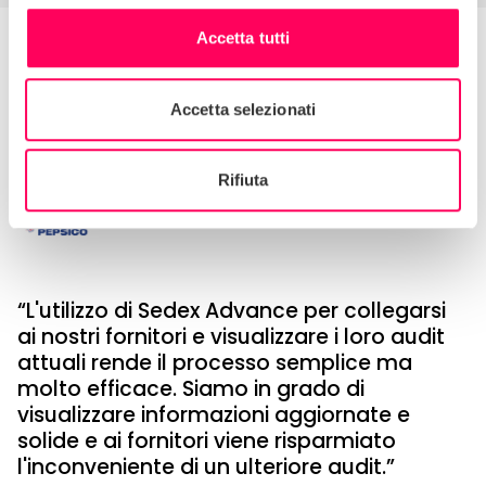
Visita il centro assistenza
Accetta tutti
Unisciti ai membri Sedex globali
Rinnova l'abbonamento
Accetta selezionati
Rifiuta
L'utilizzo di Sedex Advance per collegarsi
ai nostri fornitori e visualizzare i loro audit
attuali rende il processo semplice ma
molto efficace. Siamo in grado di
visualizzare informazioni aggiornate e
solide e ai fornitori viene risparmiato
l'inconveniente di un ulteriore audit.