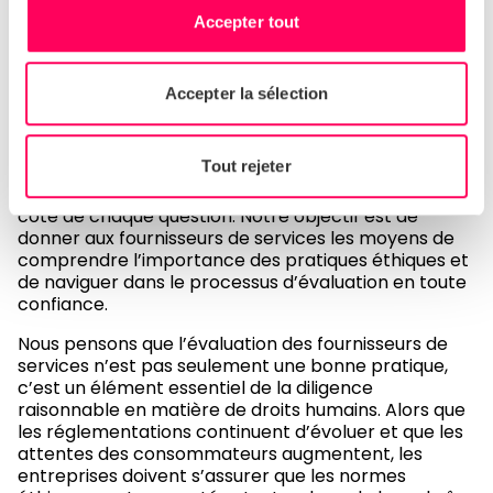
Accepter tout
Soutien et conseils
Accepter la sélection
Nous comprenons que la réalisation de la SAQ peut
être un nouveau processus pour certains
Tout rejeter
fournisseurs de services. C’est pourquoi nous avons
inclus des explications et des conseils détaillés à
côté de chaque question. Notre objectif est de
donner aux fournisseurs de services les moyens de
comprendre l’importance des pratiques éthiques et
de naviguer dans le processus d’évaluation en toute
confiance.
Nous pensons que l’évaluation des fournisseurs de
services n’est pas seulement une bonne pratique,
c’est un élément essentiel de la diligence
raisonnable en matière de droits humains. Alors que
les réglementations continuent d’évoluer et que les
attentes des consommateurs augmentent, les
entreprises doivent s’assurer que les normes