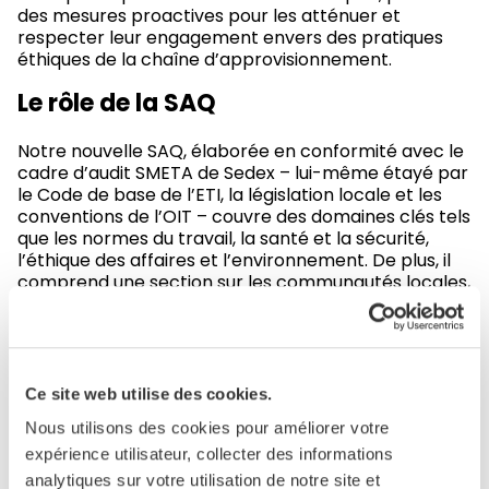
des mesures proactives pour les atténuer et
respecter leur engagement envers des pratiques
éthiques de la chaîne d’approvisionnement.
Le rôle de la SAQ
Notre nouvelle SAQ, élaborée en conformité avec le
cadre d’audit SMETA de Sedex – lui-même étayé par
le Code de base de l’ETI, la législation locale et les
conventions de l’OIT – couvre des domaines clés tels
que les normes du travail, la santé et la sécurité,
l’éthique des affaires et l’environnement. De plus, il
comprend une section sur les communautés locales,
les droits de l’homme et les problèmes de chaîne
d’approvisionnement, abordant des sujets
importants qui vont au-delà de la portée des
évaluations sur site.
Ce site web utilise des cookies.
Approche sur mesure, basée sur les
Nous utilisons des cookies pour améliorer votre
caractéristiques
expérience utilisateur, collecter des informations
analytiques sur votre utilisation de notre site et