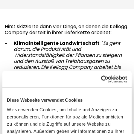
Hirst skizzierte dann vier Dinge, an denen die Kellogg
Company derzeit in ihrer Lieferkette arbeitet:
Klimaintelligente Landwirtschaft
: "
Es geht
darum, die Produktivität und
Widerstandsfähigkeit der Pflanzen zu steigern
und den Ausstoß von Treibhausgasen zu
reduzieren. Die Kellogg Company arbeitet bis
2020 mit 15.000 Landwirten zusammen, um an
diesen Praktiken
zu arbeiten."
Klima- und Ressourcenschutz
: "
Zwei Bereiche,
die uns besonders interessieren, sind die
Wasserverfügbarkeit und die Bodengesundheit,
Diese Webseite verwendet Cookies
denn ohne diese können die Pflanzen nicht
Wir verwenden Cookies, um Inhalte und Anzeigen zu
wachsen und wir nicht produktiv sein
."
personalisieren, Funktionen für soziale Medien anbieten
Menschenrechte:
"
Ein großes Problem für uns.
zu können und die Zugriffe auf unsere Website zu
Wir haben unseren globalen Ethikkodex, dessen
analysieren. Außerdem geben wir Informationen zu Ihrer
Einhaltung
von unseren Lieferanten erwartet