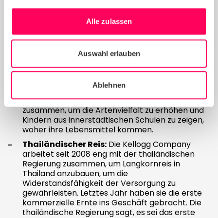
Schwierigkeit, diese Ziele zu messen und zu
erreichen: "
Das ist schwierig – unsere Lieferkette
Alle zulassen
verändert sich ständig, aber wir ändern unser Ziel
nicht, es bleibt auf jeden Fall gleich, wir machen
weiter
."
Auswahl erlauben
Er nannte dann drei Beispiele, auf die die Kellogg
Company stolz ist:
Ablehnen
Die Ursprünge von Kellogg's:
Das
Unternehmen arbeitet mit britischen Landwirten
zusammen, um die Artenvielfalt zu erhöhen und
Kindern aus innerstädtischen Schulen zu zeigen,
woher ihre Lebensmittel kommen.
Thailändischer Reis:
Die Kellogg Company
arbeitet seit 2008 eng mit der thailändischen
Regierung zusammen, um Langkornreis in
Thailand anzubauen, um die
Widerstandsfähigkeit der Versorgung zu
gewährleisten. Letztes Jahr haben sie die erste
kommerzielle Ernte ins Geschäft gebracht. Die
thailändische Regierung sagt, es sei das erste