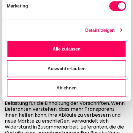
Marketing
Lieferantenbeziehungen: Von
kontradiktorisch bis
kollaborativ
Details zeigen
Verbesserte Transparenz bedeutet nicht eine
Alle zulassen
verstärkte Kontrolle, die den
Lieferantenbeziehungen schadet. Richtig umgesetzt,
stärkt es Partnerschaften. Best Practices der
Branche zeigen, dass ein kontinuierlicher Dialog mit
Auswahl erlauben
Lieferanten entscheidend für den Erfolg ist.
Die erfolgreichsten Unternehmen betrachten
Ablehnen
Transparenzinitiativen als
Partnerschaftsmöglichkeiten und nicht als
Belastung für die Einhaltung der Vorschriften. Wenn
Lieferanten verstehen, dass mehr Transparenz
ihnen helfen kann, ihre Abläufe zu verbessern und
neue Märkte zu erschließen, verwandelt sich
Widerstand in Zusammenarbeit. Lieferanten, die die
Vorteile einer verantwortungsvollen Beschaffung