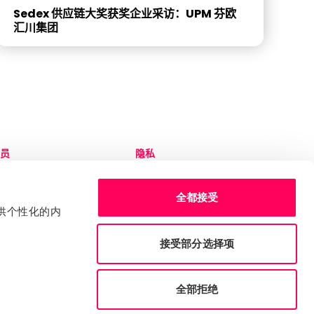
Sedex 供应链大奖获奖企业采访：UPM 芬欧
汇川集团
员
隐私
录 Sedex 平台
隐私和 Cookie 政策
务台
服务条款
全都接受
edex 品牌工具包
申诉流程
提供个性化的内
审核员规则
接受部分选择项
2026 年年度股东大会
2025 年税收政策
全部拒绝