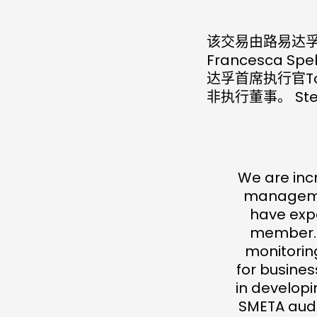
该交易由路易达孚伦
Francesca 
达孚首席执行官Tob
非执行董事。 Ste
We are inc
managemen
have expe
member.r
monitorin
for busines
in developi
SMETA audi