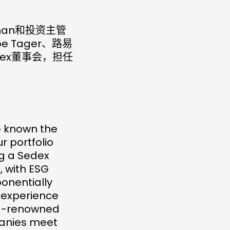
man和投资主管
e Tager、路易
edex董事会，担任
e known the
 portfolio
ng a Sedex
 with ESG
onentially
g experience
rld-renowned
panies meet