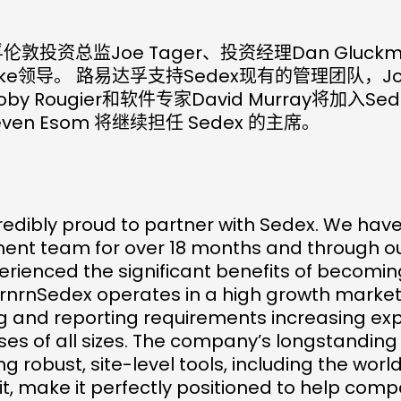
敦投资总监Joe Tager、投资经理Dan Gluck
Speke领导。 路易达孚支持Sedex现有的管理团队，Jo
y Rougier和软件专家David Murray将加入S
ven Esom 将继续担任 Sedex 的主席。
redibly proud to partner with Sedex. We hav
t team for over 18 months and through our
rienced the significant benefits of becomi
nrnSedex operates in a high growth market,
g and reporting requirements increasing exp
ses of all sizes. The company’s longstandin
ng robust, site-level tools, including the wo
t, make it perfectly positioned to help com