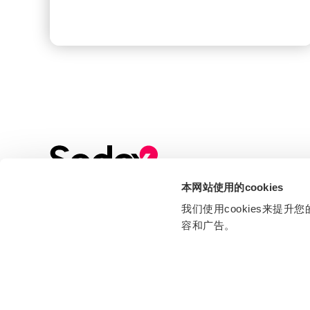
本网站使用的cookies
Sign up to our Newsletter
我们使用cookies来
Stay up to date with all the latest news, events
容和广告。
and industry insights from Sedex