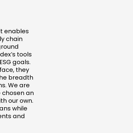
at enables
ly chain
ground
dex’s tools
ESG goals.
face, they
the breadth
ns. We are
e chosen an
th our own.
lans while
ents and