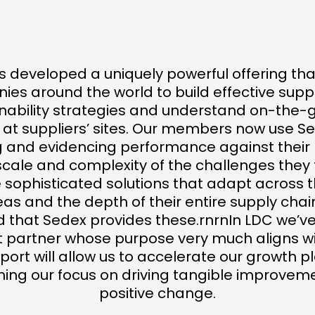
 developed a uniquely powerful offering th
es around the world to build effective supp
inability strategies and understand on-the-
 at suppliers’ sites. Our members now use Se
ng and evidencing performance against their 
scale and complexity of the challenges they 
sophisticated solutions that adapt across 
eas and the depth of their entire supply chai
 that Sedex provides these.rnrnIn LDC we’v
 partner whose purpose very much aligns wi
port will allow us to accelerate our growth p
ning our focus on driving tangible improvem
positive change.