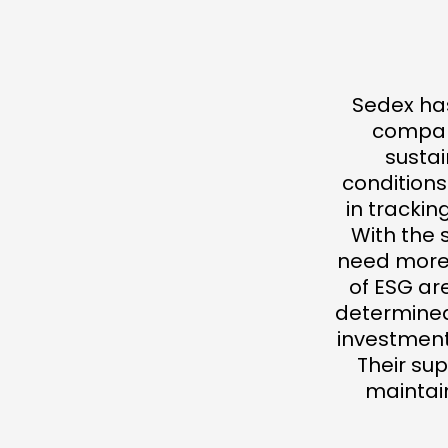
Sedex has
compani
susta
conditions
in tracki
With the 
need more 
of ESG ar
determined
investment
Their sup
maintai