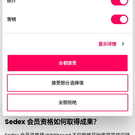
统计
的对话。 非政府组织Stop the Traffik和Bird&Bird为与会
者提供了教育课程，培训供应商发现现代奴隶制迹象的重要
性以及如何有效管理这种风险。
营销
显示详情
全都接受
接受部分选择项
全部拒绝
Sedex 会员资格如何取得成果？