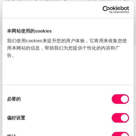
受了 SMETA 审核。 这使Whitbread能够积极主动地与供
应商就道德问题进行接触。
它还使Whitbread能够审查以前从未从事道德审计的部门
的SMETA审核标准。
本网站使用的cookies
我们使用cookies来提升您的用户体验，它将用来收集您使
用本网站的信息，帮助我们为您提供个性化的内容和广
告。
Whitbread还采取了哪些其他措施来支持
其供应商？
惠特布雷德强烈认识到负责任采购的重要性;确保这只是负
责任采购的一部分。 2019 年 9 月，Whitbread 举办了一
同
场“负责任建筑”活动，汇集了主要战略建筑承包商、内部采
必要的
意
购和供应链团队、现场物业团队、Whitbread 合作伙伴非
选
政府组织 Stop the Traffik、其健康和安全审计机构
择
Bernie Simms 以及法律合作伙伴 Bird&Bird。
偏好设置
该活动是Whitbread及其承包商中的第一次此类活动。 该
活动的设立是为了在利益相关者之间建立安全、协作和诚实