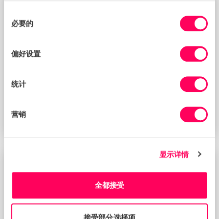
BLOG
同
必要的
意
选
择
偏好设置
统计
营销
可可供应链的“危”与“机”
显示详情
BLOG
全都接受
接受部分选择项