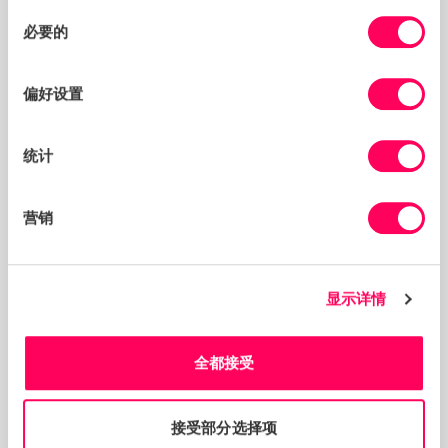
ESG and susutainability，浙江华友钴业股份有限公
同
司 Zhejiang Huayou Cobalt Company Limited
必要的
意
选
李柱文 Zhuwen Li，可持续发展总监 Director of
Sustainability，中集集团 CIMC
择
偏好设置
刘涛Tao Liu，联合创始人兼首席技术官 Co-founder
and CTO，妙盈科技 MioTech
统计
吕建中博士 Dr. Jianzhong LU，董事 Director，全球
报告倡议组织 GRI
肖翔 Sharon Xiao，亚太区可持续发展负责人 APAC
营销
sustainability expertise director，陶氏公司 Dow
姚渭洲 Terry Yao，可持续发展采购总监
Procurement director of sustainability，百威亚太
显示详情
集团 AB InBev
于杰 Hugh Yu，负责任采购运营总监 Head of
Responsible Sourcing Operation，乐高集团 The
全都接受
LEGO Group
马翔宇 Cindy Ma，总裁 President，向光未来（北
京）科技有限公司 Forgood
接受部分选择项