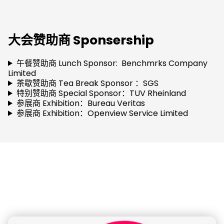
大会赞助商 Sponsership
午餐赞助商 Lunch Sponsor: Benchmrks Company
Limited
茶歇赞助商 Tea Break Sponsor ：SGS
特别赞助商 Special Sponsor：TUV Rheinland
参展商 Exhibition：Bureau Veritas
参展商 Exhibition：Openview Service Limited