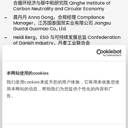
合循环经济与碳中和研究院 Qinghe Institute of
Carbon Neutrality and Circular Economy
龚丹丹 Anna Gong，合规经理 Compliance
Manager，江苏国泰国贸实业有限公司 Jiangsu
Guotai Guomao Co., Ltd.
Heidi Berg，ESG 与可持续发展总监 Confederation
of Danish Industry，丹麦工业联合会
Confederation of Danish Industry
胡建宇 Martin Hu，气候变化与可持续发展事业群合伙
人 Partner, Climate Change and Sustainability
Group，德勤中国 Deloitte China
本网站使用的cookies
梁晓晖博士 Dr. Xiaohui Liang ，首席研究员 Lead
我们使用cookies来提升您的用户体验，它将用来收集您使
researcher，中国纺织工业联合会社会责任办公室
CNTAC
用本网站的信息，帮助我们为您提供个性化的内容和广
告。
李蜚 Fei Li，全球联席披露总监 Global co-director
of disclosures，CDP 全球环境信息研究中心
林宏浩（垚）Walter Lin，亚洲董事总经理 Managing
Director of Asia，Sedex 责任商业平台
李仲宁 Bryce Lee，ESG 与可持续发展总监 Head of