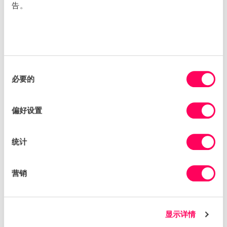
告。
Michelle French
同
必要的
意
会员董事
选
Michelle French是Archer Daniels Midland
择
偏好设置
Company（ADM）的全球可持续发展项目总监，专注于
可持续供应链计划，包括实施公司的人权政策和可持续农业
计划。 Michelle与供应链中的利益相关者，种植者，客户
统计
和其他利益相关者（如非政府组织和投资者）合作，以传达
公司的可持续发展战略。 在担任此职位之前，她在环境合
规部门工作了 10 年。 Michelle拥有伊利诺伊大学厄巴纳-
营销
香槟分校的自然资源和环境科学学士学位，目前担任“从现
场到市场”董事会的财务主管。
显示详情