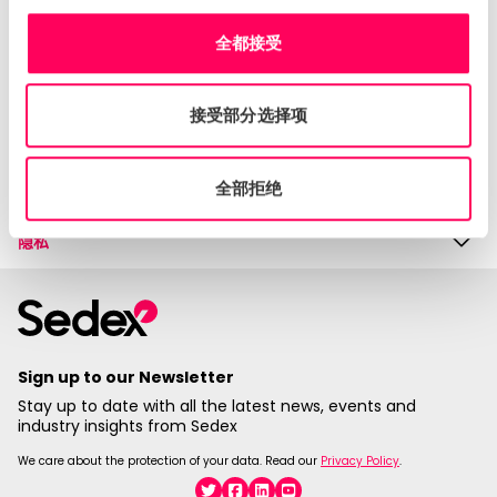
帮助与支持
联系我们
全都接受
知识中心
接受部分选择项
公司
会员
全部拒绝
隐私
Sign up to our Newsletter
Stay up to date with all the latest news, events and
industry insights from Sedex
We care about the protection of your data. Read our
Privacy Policy
.